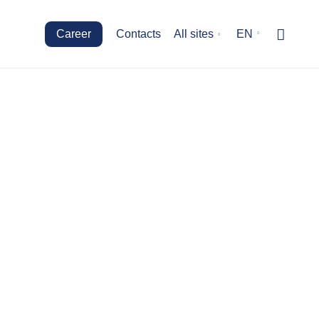
Career
Contacts
All sites
EN