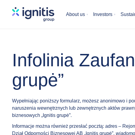
Skip
to
About us
Investors
Sustain
main
content
Infolinia Zaufani
grupė”
Wypełniając poniższy formularz, możesz anonimowo i pou
naruszenia wewnętrznych lub zewnętrznych aktów prawn
biznesowych „Ignitis grupė”.
Informacje można również przesłać pocztą: adres – Rejon 
Dział Odporności Biznesowej AB „Ignitis grupė”,
wiadomoś