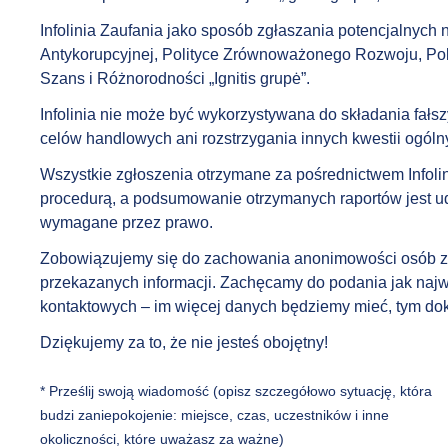
Infolinia Zaufania jako sposób zgłaszania potencjalnych
Antykorupcyjnej, Polityce Zrównoważonego Rozwoju, Pol
Szans i Różnorodności „Ignitis grupė”.
Infolinia nie może być wykorzystywana do składania fałs
celów handlowych ani rozstrzygania innych kwestii ogóln
Wszystkie zgłoszenia otrzymane za pośrednictwem Infolin
procedurą, a podsumowanie otrzymanych raportów jest ud
wymagane przez prawo.
Zobowiązujemy się do zachowania anonimowości osób zg
przekazanych informacji. Zachęcamy do podania jak najwi
kontaktowych – im więcej danych będziemy mieć, tym do
Dziękujemy za to, że nie jesteś obojętny!
Prześlij swoją wiadomość (opisz szczegółowo sytuację, która
budzi zaniepokojenie: miejsce, czas, uczestników i inne
okoliczności, które uważasz za ważne)