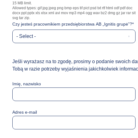
15 MB limit.
Allowed types: gif jpg jpeg png bmp eps tif pict psd txt rtf html odf pdf doc
docx ppt pptx xls xlsx xml avi mov mp3 mp4 ogg wav bz2 dmg gz jar rar sit
svg tar zip.
Czy jesteś pracownikiem przedsiębiorstwa AB „Ignitis grupė”?*
- Select -
Czy
jesteś
pracownikiem
przedsiębiorstwa
Jeśli wyrażasz na to zgodę, prosimy o podanie swoich d
AB
Tobą w razie potrzeby wyjaśnienia jakichkolwiek informacj
„Ignitis
grupė”?
*
Imię, nazwisko
Adres e-mail