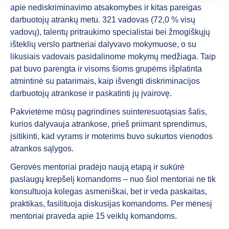
apie nediskriminavimo atsakomybes ir kitas pareigas
darbuotojų atrankų metu. 321 vadovas (72,0 % visų
vadovų), talentų pritraukimo specialistai bei žmogiškųjų
išteklių verslo partneriai dalyvavo mokymuose, o su
likusiais vadovais pasidalinome mokymų medžiaga. Taip
pat buvo parengta ir visoms šioms grupėms išplatinta
atmintinė su patarimais, kaip išvengti diskriminacijos
darbuotojų atrankose ir paskatinti jų įvairovę.
Pakvietėme mūsų pagrindines suinteresuotąsias šalis,
kurios dalyvauja atrankose, prieš priimant sprendimus,
įsitikinti, kad vyrams ir moterims buvo sukurtos vienodos
atrankos sąlygos.
Gerovės mentoriai pradėjo naują etapą ir sukūrė
paslaugų krepšelį komandoms – nuo šiol mentoriai ne tik
konsultuoja kolegas asmeniškai, bet ir veda paskaitas,
praktikas, fasilituoja diskusijas komandoms. Per mėnesį
mentoriai praveda apie 15 veiklų komandoms.