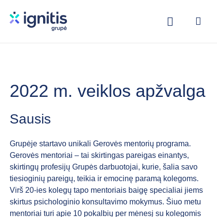
Skip
to
main
content
2022 m. veiklos apžvalga
Sausis
Grupėje startavo unikali Gerovės mentorių programa.
Gerovės mentoriai – tai skirtingas pareigas einantys,
skirtingų profesijų Grupės darbuotojai, kurie, šalia savo
tiesioginių pareigų, teikia ir emocinę paramą kolegoms.
Virš 20-ies kolegų tapo mentoriais baigę specialiai jiems
skirtus psichologinio konsultavimo mokymus. Šiuo metu
mentoriai turi apie 10 pokalbių per mėnesį su kolegomis