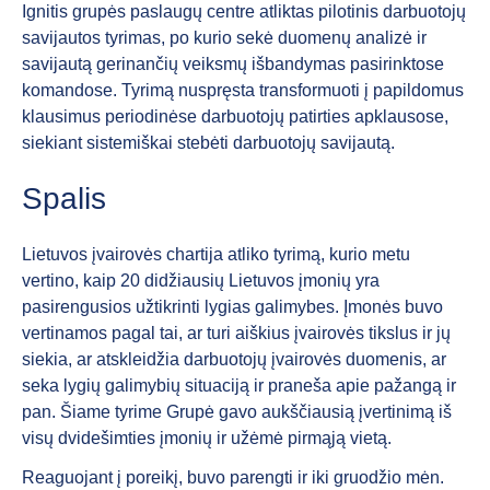
Ignitis grupės paslaugų centre atliktas pilotinis darbuotojų
savijautos tyrimas, po kurio sekė duomenų analizė ir
savijautą gerinančių veiksmų išbandymas pasirinktose
komandose. Tyrimą nuspręsta transformuoti į papildomus
klausimus periodinėse darbuotojų patirties apklausose,
siekiant sistemiškai stebėti darbuotojų savijautą.
Spalis
Lietuvos įvairovės chartija atliko tyrimą, kurio metu
vertino, kaip 20 didžiausių Lietuvos įmonių yra
pasirengusios užtikrinti lygias galimybes. Įmonės buvo
vertinamos pagal tai, ar turi aiškius įvairovės tikslus ir jų
siekia, ar atskleidžia darbuotojų įvairovės duomenis, ar
seka lygių galimybių situaciją ir praneša apie pažangą ir
pan. Šiame tyrime Grupė gavo aukščiausią įvertinimą iš
visų dvidešimties įmonių ir užėmė pirmąją vietą.
Reaguojant į poreikį, buvo parengti ir iki gruodžio mėn.