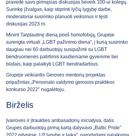
pravedė savo pirmąsias diskusijas beveik 100-ui kolegų.
Surinkę įžvalgas, kaip stiprinti lyčių lygybę darbe,
moderatoriai susirinko planuoti veiksmus ir tęsti
diskusijas 2023 m.
Minint Tarptautinę dieną prieš homofobiją, Grupėje
surengta virtuali „LGBT pažinimo diena“, į kurią susirinko
daugiau nei 60 darbuotojų susipažinti su LGBT
bendruomenės patirtimis kasdieniame gyvenime bei
būdais, kaip palaikyti LGBT bendradarbius.
Grupėje veikiantis Gerovės mentorių projektas
pripažintas „Personalo valdymo gerosios praktikos
konkurso 2022″ nugalėtoju.
Birželis
Įvairovės ir įtraukties ambasadorių iniciatyva, dalis
Grupės darbuotojų pirmą kartą dalyvavo „Baltic Pride”
2022 eitynėse „Už lygybę ir taiką“, parodydami palaikymą