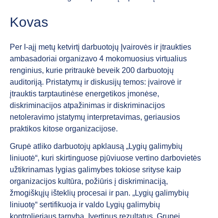
Kovas
Per I-ajį metų ketvirtį darbuotojų Įvairovės ir įtraukties
ambasadoriai organizavo 4 mokomuosius virtualius
renginius, kurie pritraukė beveik 200 darbuotojų
auditoriją. Pristatymų ir diskusijų temos: įvairovė ir
įtrauktis tarptautinėse energetikos įmonėse,
diskriminacijos atpažinimas ir diskriminacijos
netoleravimo įstatymų interpretavimas, geriausios
praktikos kitose organizacijose.
Grupė atliko darbuotojų apklausą „Lygių galimybių
liniuotė“, kuri skirtinguose pjūviuose vertino darbovietės
užtikrinamas lygias galimybes tokiose srityse kaip
organizacijos kultūra, požiūris į diskriminaciją,
žmogiškųjų išteklių procesai ir pan. „Lygių galimybių
liniuotę“ sertifikuoja ir valdo Lygių galimybių
kontrolieriaus tarnyba. Įvertinus rezultatus, Grupei