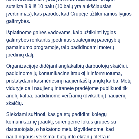
suteikta 8,9 iš 10 balų (10 balų yra aukščiausias
įvertinimas), kas parodo, kad Grupėje užtikrinamos lygios
galimybės.
Išplatinome gaires vadovams, kaip užtikrinti lygias
galimybes renkantis įpėdinius strateginių pareigybių
pamainumo programoje, taip padidindami moterų
įpėdinių dalį.
Organizacijoje didėjant anglakalbių darbuotojų skaičiui,
padidinome jų komunikacinę įtrauktį ir informuotumą,
pristatydami kasmėnesinį naujienlaiškį anglų kalba. Metų
viduryje dalį naujienų intranete pradėjome publikuoti tik
anglų kalba, padidinome verčiamų (dvikalbių) naujienų
skaičių.
Siekdami sužinoti, kas galėtų padidinti kolegų
komunikacinę įtrauktį, surengėme fokus grupes su
darbuotojais, o hakatono metu išgvildenome, kad
naudingiausi veiksmai būtų info ekranų plėtra ir