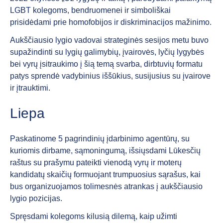
LGBT kolegoms, bendruomenei ir simboliškai
prisidėdami prie homofobijos ir diskriminacijos mažinimo.
Aukščiausio lygio vadovai strateginės sesijos metu buvo
supažindinti su lygių galimybių, įvairovės, lyčių lygybės
bei vyrų įsitraukimo į šią temą svarba, dirbtuvių formatu
patys sprendė vadybinius iššūkius, susijusius su įvairove
ir įtrauktimi.
Liepa
Paskatinome 5 pagrindinių įdarbinimo agentūrų, su
kuriomis dirbame, sąmoningumą, išsiųsdami Lūkesčių
raštus su prašymu pateikti vienodą vyrų ir moterų
kandidatų skaičių formuojant trumpuosius sąrašus, kai
bus organizuojamos tolimesnės atrankas į aukščiausio
lygio pozicijas.
Spręsdami kolegoms kilusią dilemą, kaip užimti