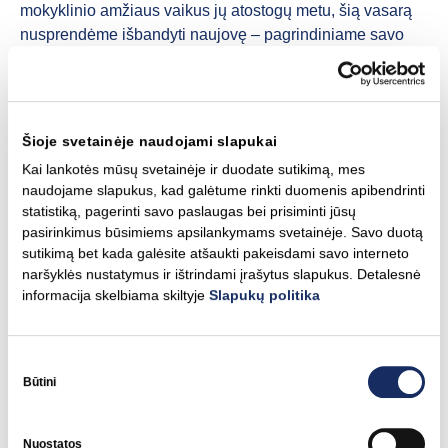
mokyklinio amžiaus vaikus jų atostogų metu, šią vasarą
nusprendėme išbandyti naujovę – pagrindiniame savo
biure pirmą kartą atidarėme ir dalinai finansavome
savaitinę vaikų dienos stovyklą, kurios metu vyko
programavimo užsiėmimai, sporto veiklos, ekskursijos ir
kiti užsiėmimai darbuotojų vaikams. Sulaukusi teigiamų
Šioje svetainėje naudojami slapukai
įvertinimų, stovykla bus organizuojama ir kitąmet.
Kai lankotės mūsų svetainėje ir duodate sutikimą, mes
naudojame slapukus, kad galėtume rinkti duomenis apibendrinti
Rugpjūtis
statistiką, pagerinti savo paslaugas bei prisiminti jūsų
pasirinkimus būsimiems apsilankymams svetainėje. Savo duotą
sutikimą bet kada galėsite atšaukti pakeisdami savo interneto
Įvedėme taisyklę, kad darbuotojus samdantys vadovai,
naršyklės nustatymus ir ištrindami įrašytus slapukus. Detalesnė
prieš pradėdami kiekvieną darbuotojų atranką, privalo
informacija skelbiama skiltyje
Slapukų politika
asmeniškai vidinėje Grupės atrankų valdymo sistemoje
įsipareigoti užtikrinti lygias galimybes atrankos metu. Tai
reiškia – neuždavinėti diskriminacinių klausimų, taikyti
Sutikimo
vienodus atrankos kriterijus ir laikytis lygių galimybių
pasirinkimas
Būtini
principų, išdėstytų Grupės Lygių galimybių ir įvairovės
politikoje. Nesutikus įsipareigoti, darbuotojų atranka nėra
Nuostatos