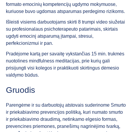
formato emocinių kompetencijų ugdymo mokymuose,
kuriuose buvo ugdomas atsparumas perdegimo rizikoms.
Išleisti visiems darbuotojams skirti 8 trumpi video siužetai
su profesionalaus psichoterapeuto patarimais, skirtais
ugdyti emocinį atsparumą įtampai, stresui,
perfekcionizmui ir pan.
Pradėjome kartą per savaitę vykstančias 15 min. trukmės
nuotolines mindfulness meditacijas, prie kurių gali
prisijungti visi kolegos ir praktikuoti skirtingus dėmesio
valdymo būdus.
Gruodis
Parengėme ir su darbuotojų atstovais suderinome Smurto
ir priekabiavimo prevencijos politiką, kuri numato smurto
ir priekabiavimo draudimą, netinkamo elgesio formas,
prevencines priemones, pranešimų nagrinėjimo tvarką,