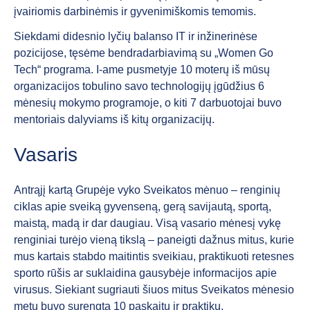
įvairiomis darbinėmis ir gyvenimiškomis temomis.
Siekdami didesnio lyčių balanso IT ir inžinerinėse
pozicijose, tęsėme bendradarbiavimą su „Women Go
Tech“ programa. I-ame pusmetyje 10 moterų iš mūsų
organizacijos tobulino savo technologijų įgūdžius 6
mėnesių mokymo programoje, o kiti 7 darbuotojai buvo
mentoriais dalyviams iš kitų organizacijų.
Vasaris
Antrąjį kartą Grupėje vyko Sveikatos mėnuo – renginių
ciklas apie sveiką gyvenseną, gerą savijautą, sportą,
maistą, madą ir dar daugiau. Visą vasario mėnesį vykę
renginiai turėjo vieną tikslą – paneigti dažnus mitus, kurie
mus kartais stabdo maitintis sveikiau, praktikuoti retesnes
sporto rūšis ar suklaidina gausybėje informacijos apie
virusus. Siekiant sugriauti šiuos mitus Sveikatos mėnesio
metu buvo surengta 10 paskaitų ir praktikų.