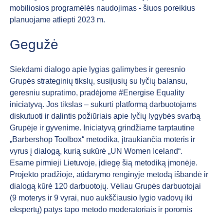
mobiliosios programėlės naudojimas - šiuos poreikius
planuojame atliepti 2023 m.
Gegužė
Siekdami dialogo apie lygias galimybes ir geresnio
Grupės strateginių tikslų, susijusių su lyčių balansu,
geresniu supratimo, pradėjome #Energise Equality
iniciatyvą. Jos tikslas – sukurti platformą darbuotojams
diskutuoti ir dalintis požiūriais apie lyčių lygybės svarbą
Grupėje ir gyvenime. Iniciatyvą grindžiame tarptautine
„Barbershop Toolbox“ metodika, įtraukiančia moteris ir
vyrus į dialogą, kurią sukūrė „UN Women Iceland“.
Esame pirmieji Lietuvoje, įdiegę šią metodiką įmonėje.
Projekto pradžioje, atidarymo renginyje metodą išbandė ir
dialogą kūrė 120 darbuotojų. Vėliau Grupės darbuotojai
(9 moterys ir 9 vyrai, nuo aukščiausio lygio vadovų iki
ekspertų) patys tapo metodo moderatoriais ir poromis