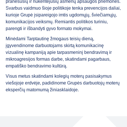
pranešusių ir nukentėjusių asmenų apsaugos priemones.
Svarbus vaidmuo šioje politikoje tenka prevencijos daliai,
kurioje Grupė įsipareigojo imtis ugdomųjų, šviečiamųjų,
komunikacijos veiksmų. Remiantis politikos turiniu,
parengti ir išbandyti gyvo formato mokymai.
Minėdami Tarptautinę žmogaus teisių dieną,
įgyvendinome darbuotojams skirtą komunikacinę
vizualinę kampaniją apie tarpasmeninį bendravimą ir
mikroagresijos formas darbe, skatindami pagarbaus,
empatiško bendravimo kultūrą.
Visus metus skatindami kolegių moterų pasisakymus
viešojoje erdvėje, padidinome Grupės darbuotojų moterų
eksperčių matomumą žiniasklaidoje.