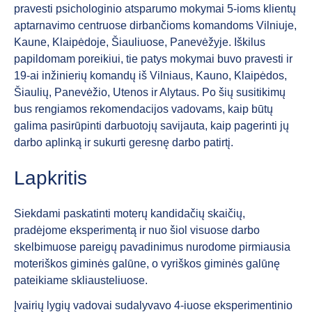
pravesti psichologinio atsparumo mokymai 5-ioms klientų
aptarnavimo centruose dirbančioms komandoms Vilniuje,
Kaune, Klaipėdoje, Šiauliuose, Panevėžyje. Iškilus
papildomam poreikiui, tie patys mokymai buvo pravesti ir
19-ai inžinierių komandų iš Vilniaus, Kauno, Klaipėdos,
Šiaulių, Panevėžio, Utenos ir Alytaus. Po šių susitikimų
bus rengiamos rekomendacijos vadovams, kaip būtų
galima pasirūpinti darbuotojų savijauta, kaip pagerinti jų
darbo aplinką ir sukurti geresnę darbo patirtį.
Lapkritis
Siekdami paskatinti moterų kandidačių skaičių,
pradėjome eksperimentą ir nuo šiol visuose darbo
skelbimuose pareigų pavadinimus nurodome pirmiausia
moteriškos giminės galūne, o vyriškos giminės galūnę
pateikiame skliausteliuose.
Įvairių lygių vadovai sudalyvavo 4-iuose eksperimentinio