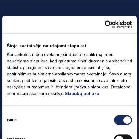
Šioje svetainėje naudojami slapukai
Kai lankotės mūsų svetainėje ir duodate sutikimą, mes
naudojame slapukus, kad galėtume rinkti duomenis apibendrinti
statistiką, pagerinti savo paslaugas bei prisiminti jūsų
pasirinkimus būsimiems apsilankymams svetainėje. Savo duotą
sutikimą bet kada galėsite atšaukti pakeisdami savo interneto
naršyklės nustatymus ir ištrindami įrašytus slapukus. Detalesnė
informacija skelbiama skiltyje
Slapukų politika
Sutikimo
Žiniasklaidai
pasirinkimas
Būtini
„Ignitis grupės“ naujienos, svarbiausi įvykiai, vaizdinė medžiaga