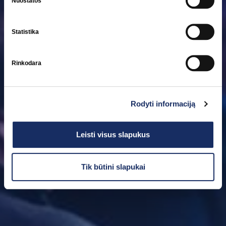
Nuostatos
ir kontaktai - viskas, kas aktualu žurnalistams, besidomintiems
energetika
Statistika
Rinkodara
Rodyti informaciją
Leisti visus slapukus
Tik būtini slapukai