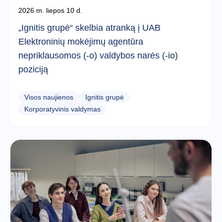
2026 m. liepos 10 d.
„Ignitis grupė“ skelbia atranką į UAB
Elektroninių mokėjimų agentūra
nepriklausomos (-o) valdybos narės (-io)
poziciją
Visos naujienos
Ignitis grupė
Korporatyvinis valdymas