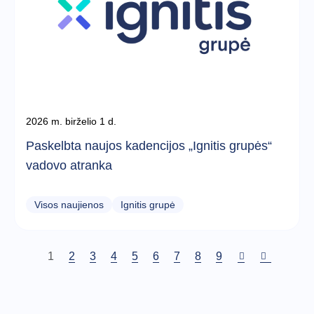
2026 m. birželio 1 d.
Paskelbta naujos kadencijos „Ignitis grupės“
vadovo atranka
Visos naujienos
Ignitis grupė
Dabartinis
1
Puslapis
2
Puslapis
3
Puslapis
4
Puslapis
5
Puslapis
6
Puslapis
7
Puslapis
8
Puslapis
9
puslapis
Pagination