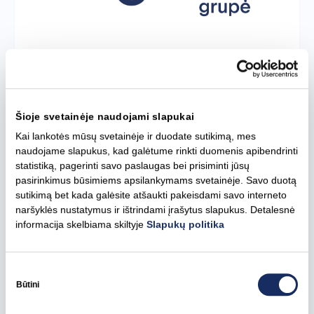
2026 m. birželio 29 d.
„Ignitis grupė“ skyrė 4 mln. eurų Ukrainos
Šioje svetainėje naudojami slapukai
energetikos sektoriui stiprinti
Kai lankotės mūsų svetainėje ir duodate sutikimą, mes
naudojame slapukus, kad galėtume rinkti duomenis apibendrinti
statistiką, pagerinti savo paslaugas bei prisiminti jūsų
Visos naujienos
Ignitis grupė
pasirinkimus būsimiems apsilankymams svetainėje. Savo duotą
Socialinė atsakomybė
sutikimą bet kada galėsite atšaukti pakeisdami savo interneto
naršyklės nustatymus ir ištrindami įrašytus slapukus. Detalesnė
informacija skelbiama skiltyje
Slapukų politika
Sutikimo
pasirinkimas
Būtini