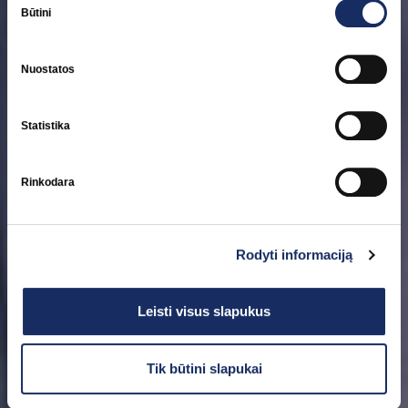
pasirinkimas
Būtini
Vertybinės nuostatos
Nuostatos
Mes esame įvairių energetiškai sumanių žmonių komanda, kurią
vienija bendras siekis
Statistika
Rinkodara
Rodyti informaciją
Leisti visus slapukus
Tik būtini slapukai