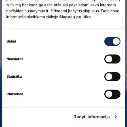
sutikimą bet kada galėsite atšaukti pakeisdami savo interneto
naršyklės nustatymus ir ištrindami įrašytus slapukus. Detalesnė
informacija skelbiama skiltyje
Slapukų politika
Sutikimo
pasirinkimas
Būtini
Strategija
Nuostatos
Pagrindinis mūsų siekis yra sukurti 100 proc. saugią ir žalią
energetikos ekosistemą dabarties ir ateities kartoms.​
Statistika
Rinkodara
Rodyti informaciją