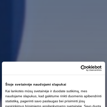
Šioje svetainėje naudojami slapukai
Kai lankotės mūsų svetainėje ir duodate sutikimą, mes
naudojame slapukus, kad galėtume rinkti duomenis apibendrinti
statistiką, pagerinti savo paslaugas bei prisiminti jūsų
pasirinkimus būsimiems apsilankymams svetainėje. Savo duotą