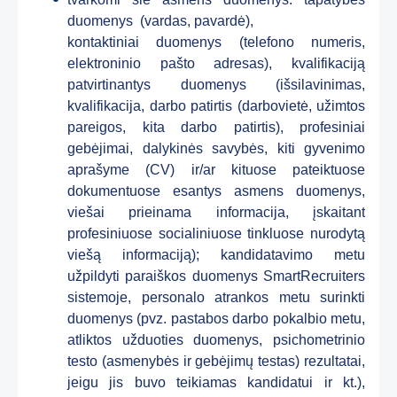
duomenys (vardas, pavardė),
kontaktiniai duomenys (telefono numeris,
elektroninio pašto adresas), kvalifikaciją
patvirtinantys duomenys (išsilavinimas,
kvalifikacija, darbo patirtis (darbovietė, užimtos
pareigos, kita darbo patirtis), profesiniai
gebėjimai, dalykinės savybės, kiti gyvenimo
aprašyme (CV) ir/ar kituose pateiktuose
dokumentuose esantys asmens duomenys,
viešai prieinama informacija, įskaitant
profesiniuose socialiniuose tinkluose nurodytą
viešą informaciją); kandidatavimo metu
užpildyti paraiškos duomenys SmartRecruiters
sistemoje, personalo atrankos metu surinkti
duomenys (pvz. pastabos darbo pokalbio metu,
atliktos užduoties duomenys, psichometrinio
testo (asmenybės ir gebėjimų testas) rezultatai,
jeigu jis buvo teikiamas kandidatui ir kt.),