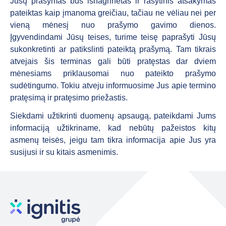
Jūsų prašymas bus išnagrinėtas ir rašytinis atsakymas
pateiktas kaip įmanoma greičiau, tačiau ne vėliau nei per
vieną mėnesį nuo prašymo gavimo dienos.
Įgyvendindami Jūsų teises, turime teisę paprašyti Jūsų
sukonkretinti ar patikslinti pateiktą prašymą. Tam tikrais
atvejais šis terminas gali būti pratęstas dar dviem
mėnesiams priklausomai nuo pateikto prašymo
sudėtingumo. Tokiu atveju informuosime Jus apie termino
pratęsimą ir pratęsimo priežastis.
Siekdami užtikrinti duomenų apsaugą, pateikdami Jums
informaciją užtikriname, kad nebūtų pažeistos kitų
asmenų teisės, jeigu tam tikra informacija apie Jus yra
susijusi ir su kitais asmenimis.