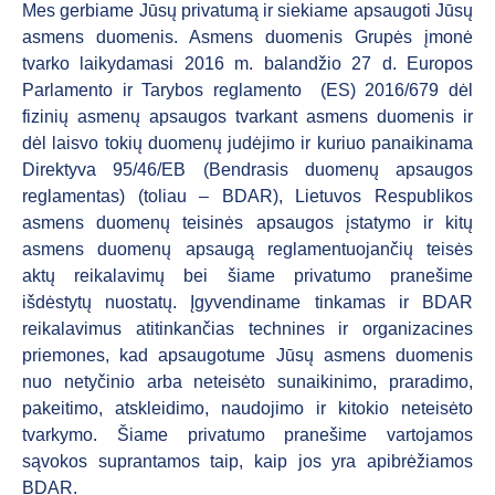
Mes gerbiame Jūsų privatumą ir siekiame apsaugoti Jūsų
asmens duomenis. Asmens duomenis Grupės įmonė
tvarko laikydamasi 2016 m. balandžio 27 d. Europos
Parlamento ir Tarybos reglamento (ES) 2016/679 dėl
fizinių asmenų apsaugos tvarkant asmens duomenis ir
dėl laisvo tokių duomenų judėjimo ir kuriuo panaikinama
Direktyva 95/46/EB (Bendrasis duomenų apsaugos
reglamentas) (toliau – BDAR), Lietuvos Respublikos
asmens duomenų teisinės apsaugos įstatymo ir kitų
asmens duomenų apsaugą reglamentuojančių teisės
aktų reikalavimų bei šiame privatumo pranešime
išdėstytų nuostatų. Įgyvendiname tinkamas ir BDAR
reikalavimus atitinkančias technines ir organizacines
priemones, kad apsaugotume Jūsų asmens duomenis
nuo netyčinio arba neteisėto sunaikinimo, praradimo,
pakeitimo, atskleidimo, naudojimo ir kitokio neteisėto
tvarkymo. Šiame privatumo pranešime vartojamos
sąvokos suprantamos taip, kaip jos yra apibrėžiamos
BDAR.