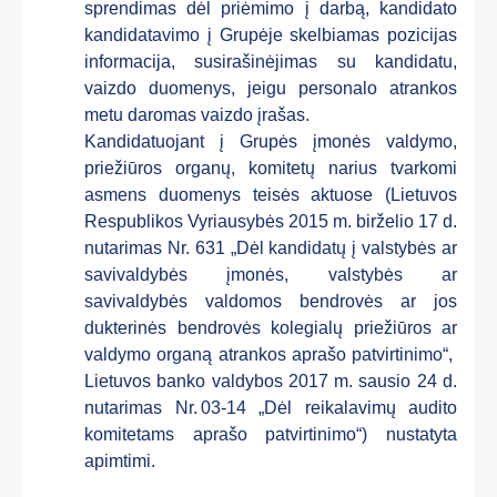
sprendimas dėl priėmimo į darbą, kandidato
kandidatavimo į Grupėje skelbiamas pozicijas
informacija, susirašinėjimas su kandidatu,
vaizdo duomenys, jeigu personalo atrankos
metu daromas vaizdo įrašas.
Kandidatuojant į Grupės įmonės valdymo,
priežiūros organų, komitetų narius tvarkomi
asmens duomenys teisės aktuose (Lietuvos
Respublikos Vyriausybės 2015 m. birželio 17 d.
nutarimas Nr. 631 „Dėl kandidatų į valstybės ar
savivaldybės įmonės, valstybės ar
savivaldybės valdomos bendrovės ar jos
dukterinės bendrovės kolegialų priežiūros ar
valdymo organą atrankos aprašo patvirtinimo“,
Lietuvos banko valdybos 2017 m. sausio 24 d.
nutarimas Nr. 03-14 „Dėl reikalavimų audito
komitetams aprašo patvirtinimo“) nustatyta
apimtimi.