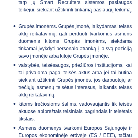
tarp jų Smart Recruiters sistemos paslaugos
teikėjui, siekiant užtikrinti tinkamą paslaugų teikimą.
Grupės įmonėms. Grupės įmonė, laikydamasi teisės
aktų reikalavimų, gali perduoti tvarkomus asmens
duomenis kitoms Grupės įmonėms, siekdama
tinkamai įvykdyti personalo atranką į laisvą poziciją
savo įmonėje arba kitoje Grupės įmonėje.
valstybės, teisėsaugos, priežiūros institucijoms, kai
tai privaloma pagal teisės aktus arba jei tai būtina
siekiant užtikrinti Grupės įmonės, jos darbuotojų ar
trečiųjų asmenų teisėtus interesus, laikantis teisės
aktų reikalavimų.
kitoms trečiosioms šalims, vadovaujantis tik teisės
aktuose apibrėžtais teisiniais pagrindais ir teisėtais
tikslais.
Asmens duomenys tvarkomi Europos Sąjungoje ir
Europos ekonominėje erdvėje (ES / EEE), tačiau