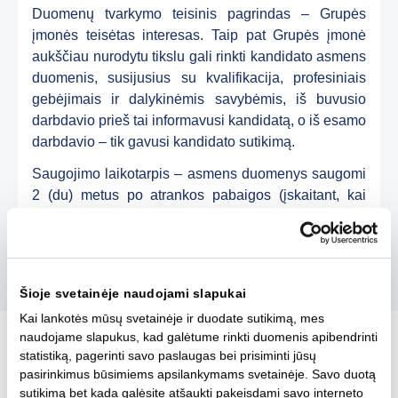
Duomenų tvarkymo teisinis pagrinda
s – Grupės
įmonės teisėtas interesas. Taip pat Grupės įmonė
aukščiau nurodytu tikslu gali rinkti kandidato asmens
duomenis, susijusius su kvalifikacija, profesiniais
gebėjimais ir dalykinėmis savybėmis, iš buvusio
darbdavio prieš tai informavusi kandidatą, o iš esamo
darbdavio – tik gavusi kandidato sutikimą.
Saugojimo laikotarpis
– asmens duomenys saugomi
2 (du) metus po atrankos pabaigos (įskaitant, kai
kandidatas nebuvo atrinktas).
Šioje svetainėje naudojami slapukai
Kai lankotės mūsų svetainėje ir duodate sutikimą, mes
naudojame slapukus, kad galėtume rinkti duomenis apibendrinti
statistiką, pagerinti savo paslaugas bei prisiminti jūsų
pasirinkimus būsimiems apsilankymams svetainėje. Savo duotą
4. Asmens duomenų gavimas
sutikimą bet kada galėsite atšaukti pakeisdami savo interneto