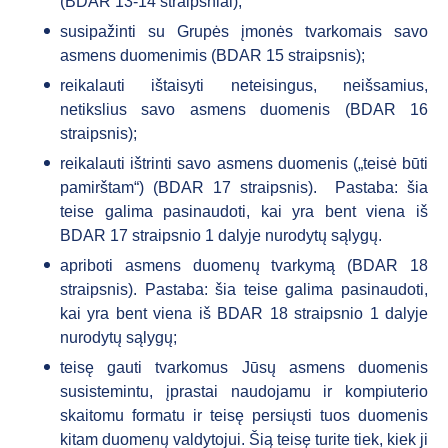
(BDAR 13-14 straipsniai);
susipažinti su Grupės įmonės tvarkomais savo
asmens duomenimis (BDAR 15 straipsnis);
reikalauti ištaisyti neteisingus, neišsamius,
netikslius savo asmens duomenis (BDAR 16
straipsnis);
reikalauti ištrinti savo asmens duomenis („teisė būti
pamirštam“) (BDAR 17 straipsnis). Pastaba: šia
teise galima pasinaudoti, kai yra bent viena iš
BDAR 17 straipsnio 1 dalyje nurodytų sąlygų.
apriboti asmens duomenų tvarkymą (BDAR 18
straipsnis). Pastaba: šia teise galima pasinaudoti,
kai yra bent viena iš BDAR 18 straipsnio 1 dalyje
nurodytų sąlygų;
teisę gauti tvarkomus Jūsų asmens duomenis
susistemintu, įprastai naudojamu ir kompiuterio
skaitomu formatu ir teisę persiųsti tuos duomenis
kitam duomenų valdytojui. Šią teisę turite tiek, kiek ji