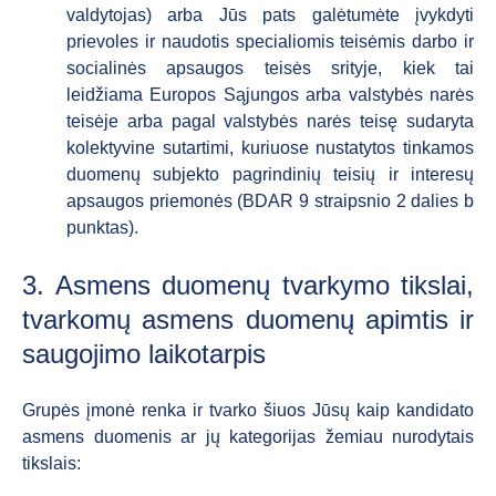
valdytojas) arba Jūs pats galėtumėte įvykdyti
prievoles ir naudotis specialiomis teisėmis darbo ir
socialinės apsaugos teisės srityje, kiek tai
leidžiama Europos Sąjungos arba valstybės narės
teisėje arba pagal valstybės narės teisę sudaryta
kolektyvine sutartimi, kuriuose nustatytos tinkamos
duomenų subjekto pagrindinių teisių ir interesų
apsaugos priemonės (BDAR 9 straipsnio 2 dalies b
punktas).
3. Asmens duomenų tvarkymo tikslai,
tvarkomų asmens duomenų apimtis ir
saugojimo laikotarpis
Grupės įmonė renka ir tvarko šiuos Jūsų kaip kandidato
asmens duomenis ar jų kategorijas žemiau nurodytais
tikslais: