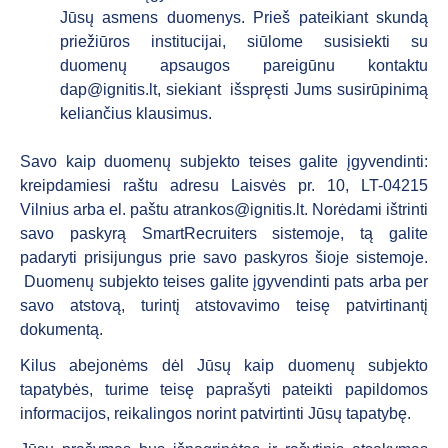
Jūsų asmens duomenys. Prieš pateikiant skundą
priežiūros institucijai, siūlome susisiekti su
duomenų apsaugos pareigūnu kontaktu
dap@ignitis.lt
, siekiant išspręsti Jums susirūpinimą
keliančius klausimus.
Savo kaip duomenų subjekto teises galite įgyvendinti:
kreipdamiesi raštu adresu Laisvės pr. 10, LT-04215
Vilnius arba el. paštu
atrankos@ignitis.lt
. Norėdami ištrinti
savo paskyrą SmartRecruiters sistemoje, tą galite
padaryti prisijungus prie savo paskyros šioje sistemoje.
Duomenų subjekto teises galite įgyvendinti pats arba per
savo atstovą, turintį atstovavimo teisę patvirtinantį
dokumentą.
Kilus abejonėms dėl Jūsų kaip duomenų subjekto
tapatybės, turime teisę paprašyti pateikti papildomos
informacijos, reikalingos norint patvirtinti Jūsų tapatybę.