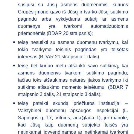
susijusi su Jūsų asmens duomenimis, kuriuos
Grupės įmonė gavo iš Jūsų ir tvarko Jūsų sutikimo
pagrindu arba vykdydama sutartį ar asmens
duomenys yra tvarkomi automatizuotomis
priemonėmis (BDAR 20 straipsnis);
teisę nesutikti su asmens duomenų tvarkymu, kai
tokio tvarkymo teisinis pagrindas yra teisėtas
interesas (BDAR 21 straipsnio 1 dalis).
teisę bet kuriuo metu atšaukti savo sutikimą, kai
asmens duomenys tvarkomi sutikimo pagrindu,
tačiau toks atšaukimas neturės įtakos tvarkymo iki
sutikimo atšaukimo momento teisėtumui (BDAR 7
straipsnio 3 dalis, 21 straipsnio 3 dalis).
teisę pateikti skundą priežiūros institucijai –
Valstybinei duomenų apsaugos inspekcijai (L.
Sapiegos g. 17, Vilnius,
ada@ada.lt
.), jei manote,
kad Jūsų kaip duomenų subjekto teisės yra
netinkamai įgyvendinamos ar netinkamai tvarkomi