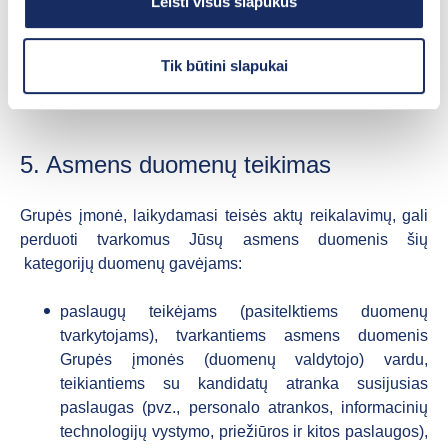
Leisti visus slapukus
laišką apie siūlomą darbo poziciją, į kurią jis gali
kandidatuoti;
trečiųjų asmenų (pvz., kandidato esamo ir/ar
Tik būtini slapukai
buvusio darbdavio).
5. Asmens duomenų teikimas
Grupės įmonė, laikydamasi teisės aktų reikalavimų, gali
perduoti tvarkomus Jūsų asmens duomenis šių
kategorijų duomenų gavėjams:
paslaugų teikėjams (pasitelktiems duomenų
tvarkytojams), tvarkantiems asmens duomenis
Grupės įmonės (duomenų valdytojo) vardu,
teikiantiems su kandidatų atranka susijusias
paslaugas (pvz., personalo atrankos, informacinių
technologijų vystymo, priežiūros ir kitos paslaugos),