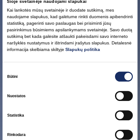
Šioje svetainėje naudojami slapukai
Kai lankotės mūsų svetainėje ir duodate sutikimą, mes
naudojame slapukus, kad galėtume rinkti duomenis apibendrinti
statistiką, pagerinti savo paslaugas bei prisiminti jūsų
pasirinkimus būsimiems apsilankymams svetainėje. Savo duotą
sutikimą bet kada galėsite atšaukti pakeisdami savo interneto
naršyklės nustatymus ir ištrindami įrašytus slapukus. Detalesnė
Tvarumo valdymo
informacija skelbiama skiltyje
Slapukų politika
struktūra
Sutikimo
pasirinkimas
Būtini
Tvarumas yra grupės strategijos ir strateginio plano pagrindas.
Siekis vadovauti energetikos transformacijai regione, kad
pasaulis taptų išmanus energijos požiūriu, reikalauja stiprinti
Nuostatos
mūsų ASV veiklos rezultatus ir atskaitomybę. Mūsų tvarumo
valdymo planas ir politikos kryptys kurių laikomės, yra
Statistika
atskleidžiami viešai. ASV rodiklių duomenis ir svarbiausius
tvarumo aspektus skelbiame tarpinėse ir pusmečio ataskaitose,
o išsami ASV informacija skelbiama metinėse ataskaitose.
Rinkodara