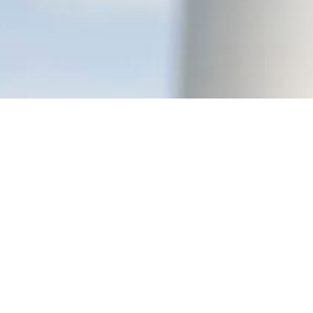
Tvarumo valdymas
Grupėje veikia dviejų lygių valdymo struktūra, kurią
sudaro Stebėtojų taryba ir Valdyba. Stebėtojų tarybos ir
Valdybos organai tvarumo temas (įskaitant klimato kaitą,
biologinę įvairovę ir kt.) valdo pagal savo kompetenciją.
Išorinė priežiūra