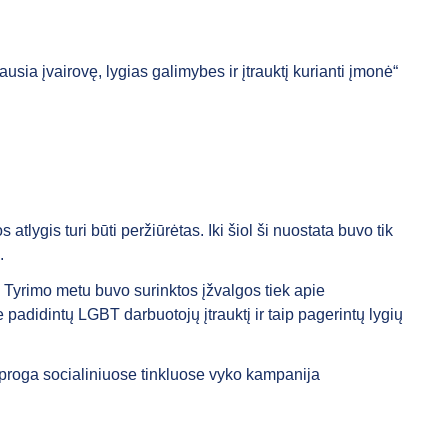
ia įvairovę, lygias galimybes ir įtrauktį kurianti įmonė“
tlygis turi būti peržiūrėtas. Iki šiol ši nuostata buvo tik
ų.
. Tyrimo metu buvo surinktos įžvalgos tiek apie
 padidintų LGBT darbuotojų įtrauktį ir taip pagerintų lygių
 proga socialiniuose tinkluose vyko kampanija