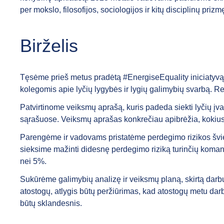
per mokslo, filosofijos, sociologijos ir kitų disciplinų priz
Birželis
Tęsėme prieš metus pradėtą #EnergiseEquality iniciatyvą.
kolegomis apie lyčių lygybės ir lygių galimybių svarbą. Re
Patvirtinome veiksmų aprašą, kuris padeda siekti lyčių 
sąrašuose. Veiksmų aprašas konkrečiau apibrėžia, kokius ve
Parengėme ir vadovams pristatėme perdegimo rizikos šviesl
sieksime mažinti didesnę perdegimo riziką turinčių koma
nei 5%.
Sukūrėme galimybių analizę ir veiksmų planą, skirtą darbuo
atostogų, atlygis būtų peržiūrimas, kad atostogų metu dar
būtų sklandesnis.