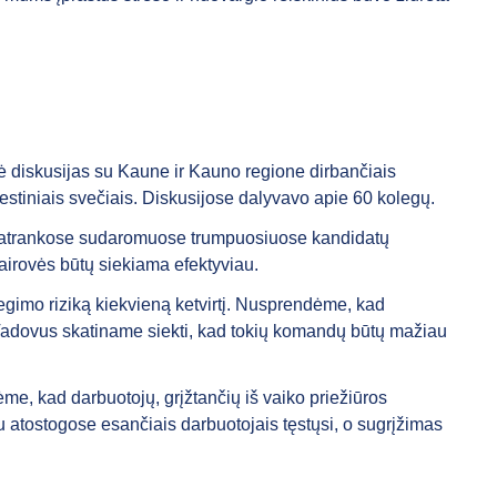
ė diskusijas su Kaune ir Kauno regione dirbančiais
iestiniais svečiais. Diskusijose dalyvavo apie 60 kolegų.
vų atrankose sudaromuose trumpuosiuose kandidatų
vairovės būtų siekiama efektyviau.
degimo riziką kiekvieną ketvirtį. Nusprendėme, kad
Vadovus skatiname siekti, kad tokių komandų būtų mažiau
ėme, kad darbuotojų, grįžtančių iš vaiko priežiūros
u atostogose esančiais darbuotojais tęstųsi, o sugrįžimas