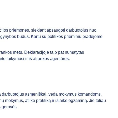
ncijos priemones, siekiant apsaugoti darbuotojus nuo
nės gynybos būdus. Kartu su politikos priėmimu pradėjome
trankos metu. Deklaracijoje taip pat numatytas
to laikymosi ir iš atrankos agentūros.
uoja darbuotojus asmeniškai, veda mokymus komandoms,
nų mokymus, atliko praktiką ir išlaikė egzaminą. Jie toliau
s gerovės.