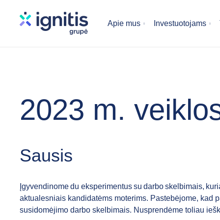
Skip
to
Apie mus
Investuotojams
main
content
2023 m. veiklo
Sausis
Įgyvendinome du eksperimentus su darbo skelbimais, kuria
aktualesniais kandidatėms moterims. Pastebėjome, kad pa
susidomėjimo darbo skelbimais. Nusprendėme toliau ieškot