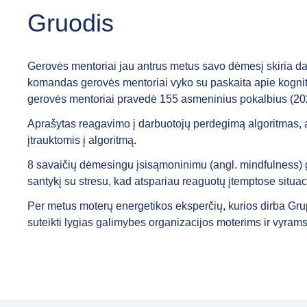
Gruodis
Gerovės mentoriai jau antrus metus savo dėmesį skiria darb
komandas gerovės mentoriai vyko su paskaita apie kognityv
gerovės mentoriai pravedė 155 asmeninius pokalbius (20
Aprašytas reagavimo į darbuotojų perdegimą algoritmas, ap
įtrauktomis į algoritmą.
8 savaičių dėmesingu įsisąmoninimu (angl. mindfulness) g
santykį su stresu, kad atspariau reaguotų įtemptose situac
Per metus moterų energetikos eksperčių, kurios dirba Gr
suteikti lygias galimybes organizacijos moterims ir vyrams d