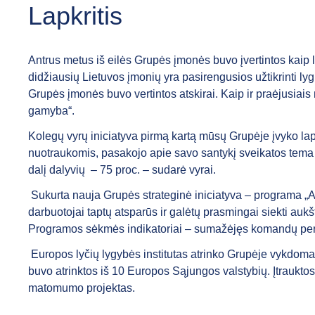
Lapkritis
Antrus metus iš eilės Grupės įmonės buvo įvertintos kaip ly
didžiausių Lietuvos įmonių yra pasirengusios užtikrinti lyg
Grupės įmonės buvo vertintos atskirai. Kaip ir praėjusiais
gamyba“.
Kolegų vyrų iniciatyva pirmą kartą mūsų Grupėje įvyko lap
nuotraukomis, pasakojo apie savo santykį sveikatos tema ir
dalį dalyvių – 75 proc. – sudarė vyrai.
Sukurta nauja Grupės strateginė iniciatyva – programa „At
darbuotojai taptų atsparūs ir galėtų prasmingai siekti au
Programos sėkmės indikatoriai – sumažėjęs komandų perdeg
Europos lyčių lygybės institutas atrinko Grupėje vykdomas 
buvo atrinktos iš 10 Europos Sąjungos valstybių. Įtrauktos
matomumo projektas.