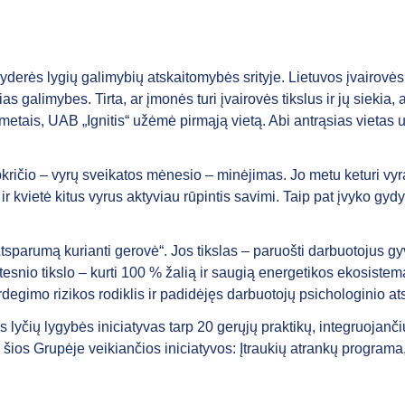
derės lygių galimybių atskaitomybės srityje. Lietuvos įvairovės c
ias galimybes. Tirta, ar įmonės turi įvairovės tikslus ir jų sieki
 metais, UAB „Ignitis“ užėmė pirmąją vietą. Abi antrąsias vietas 
kričio – vyrų sveikatos mėnesio – minėjimas. Jo metu keturi vyr
 kvietė kitus vyrus aktyviau rūpintis savimi. Taip pat įvyko gydy
sparumą kurianti gerovė“. Jos tikslas – paruošti darbuotojus g
kštesnio tikslo – kurti 100 % žalią ir saugią energetikos ekosi
imo rizikos rodiklis ir padidėjęs darbuotojų psichologinio ats
lyčių lygybės iniciatyvas tarp 20 gerųjų praktikų, integruojančių
 šios Grupėje veikiančios iniciatyvos: Įtraukių atrankų programa