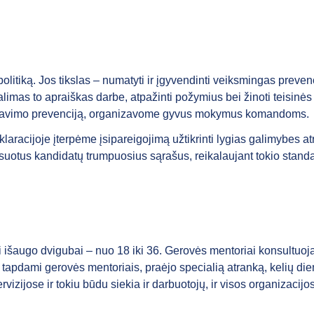
olitiką. Jos tikslas – numatyti ir įgyvendinti veiksmingas preve
galimas to apraiškas darbe, atpažinti požymius bei žinoti teisi
abiavimo prevenciją, organizavome gyvus mokymus komandoms.
aracijoje įterpėme įsipareigojimą užtikrinti lygias galimybes a
suotus kandidatų trumpuosius sąrašus, reikalaujant tokio standar
mi išaugo dvigubai – nuo 18 iki 36. Gerovės mentoriai konsult
 tapdami gerovės mentoriais, praėjo specialią atranką, kelių die
ijose ir tokiu būdu siekia ir darbuotojų, ir visos organizacijo