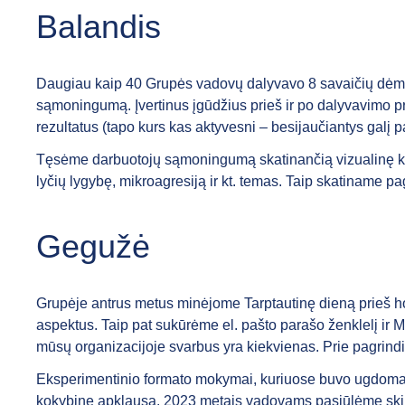
Balandis
Daugiau kaip 40 Grupės vadovų dalyvavo 8 savaičių dėmes
sąmoningumą. Įvertinus įgūdžius prieš ir po dalyvavimo pr
rezultatus (tapo kurs kas aktyvesni – besijaučiantys galį 
Tęsėme darbuotojų sąmoningumą skatinančią vizualinę kam
lyčių lygybę, mikroagresiją ir kt. temas. Taip skatiname 
Gegužė
Grupėje antrus metus minėjome Tarptautinę dieną prieš h
aspektus. Taip pat sukūrėme el. pašto parašo ženklelį ir 
mūsų organizacijoje svarbus yra kiekvienas. Prie pagrindi
Eksperimentinio formato mokymai, kuriuose buvo ugdoma
kokybinę apklausą. 2023 metais vadovams pasiūlėme skirt