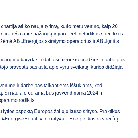
hartija atliko naują tyrimą, kurio metu vertino, kaip 20
a, ar praneša apie pažangą ir pan. Dėl metodikos specifikos
užėmė AB „Energijos skirstymo operatorius ir AB „Ignitis
ai augino barzdas ir dalijosi mėnesio pradžios ir pabaigos
tojo pravesta paskaita apie vyrų sveikatą, kurios didžiąją
yvenime ir darbe pasitaikantiems iššūkiams, kad
stemą. Ši nauja programa bus įgyvendinama 2024 m.
parumo rodiklis.
 lyties aspektą Europos žaliojo kurso srityse. Praktikos
, #EnergiseEquality iniciatyva ir Energetikos eksperčių