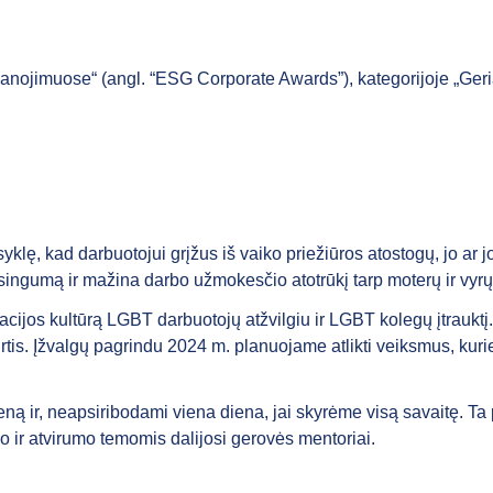
nojimuose“ (angl. “ESG Corporate Awards”), kategorijoje „Geriaus
ę, kad darbuotojui grįžus iš vaiko priežiūros atostogų, jo ar jos a
isingumą ir mažina darbo užmokesčio atotrūkį tarp moterų ir vyr
zacijos kultūrą LGBT darbuotojų atžvilgiu ir LGBT kolegų įtrauktį
rtis. Įžvalgų pagrindu 2024 m. planuojame atlikti veiksmus, kurie
ną ir, neapsiribodami viena diena, jai skyrėme visą savaitę. Ta
ir atvirumo temomis dalijosi gerovės mentoriai.