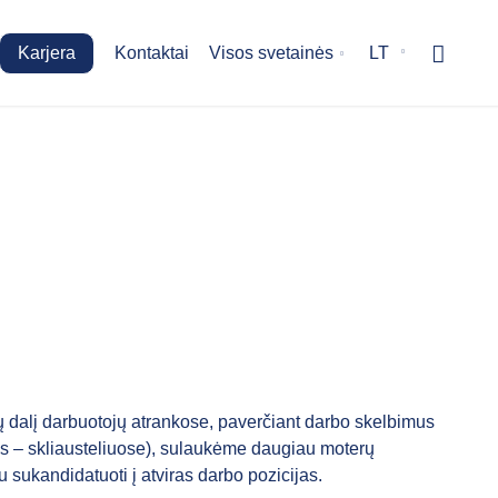
Karjera
Kontaktai
Visos svetainės
LT
ų dalį darbuotojų atrankose, paverčiant darbo skelbimus
os – skliausteliuose), sulaukėme daugiau moterų
sukandidatuoti į atviras darbo pozicijas.