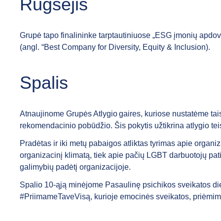
Rugsėjis
Grupė tapo finalininke tarptautiniuose „ESG įmonių apdova
(angl. “Best Company for Diversity, Equity & Inclusion).
Spalis
Atnaujinome Grupės Atlygio gaires, kuriose nustatėme taisykl
rekomendacinio pobūdžio. Šis pokytis užtikrina atlygio te
Pradėtas ir iki metų pabaigos atliktas tyrimas apie organi
organizacinį klimatą, tiek apie pačių LGBT darbuotojų pati
galimybių padėtį organizacijoje.
Spalio 10-ąją minėjome Pasaulinę psichikos sveikatos die
#PriimameTaveVisą, kurioje emocinės sveikatos, priėmimo 