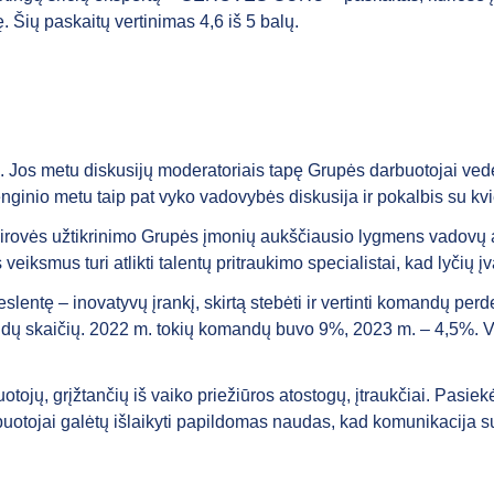
mę. Šių paskaitų vertinimas 4,6 iš 5 balų.
 Jos metu diskusijų moderatoriais tapę Grupės darbuotojai ved
nginio metu taip pat vyko vadovybės diskusija ir pokalbis su kv
įvairovės užtikrinimo Grupės įmonių aukščiausio lygmens vado
iksmus turi atlikti talentų pritraukimo specialistai, kad lyčių į
entę – inovatyvų įrankį, skirtą stebėti ir vertinti komandų per
ndų skaičių. 2022 m. tokių komandų buvo 9%, 2023 m. – 4,5%. 
tojų, grįžtančių iš vaiko priežiūros atostogų, įtraukčiai. Pasiek
buotojai galėtų išlaikyti papildomas naudas, kad komunikacija s