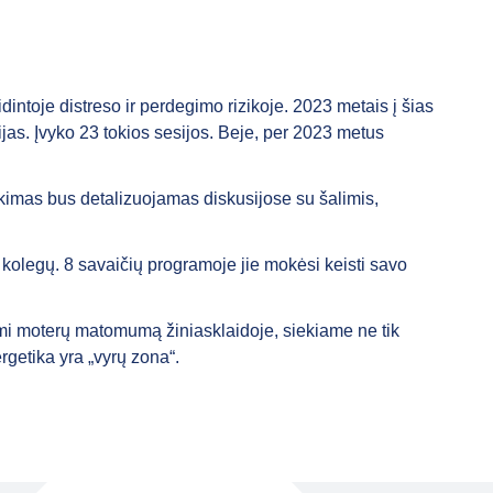
intoje distreso ir perdegimo rizikoje. 2023 metais į šias
jas. Įvyko 23 tokios sesijos. Beje, per 2023 metus
ikimas bus detalizuojamas diskusijose su šalimis,
kolegų. 8 savaičių programoje jie mokėsi keisti savo
mi moterų matomumą žiniasklaidoje, siekiame ne tik
rgetika yra „vyrų zona“.