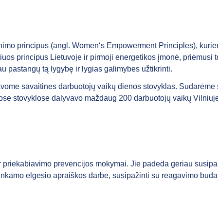
mo principus (angl. Women‘s Empowerment Principles), kuriems 
iuos principus Lietuvoje ir pirmoji energetikos įmonė, priėmusi t
u pastangų tą lygybę ir lygias galimybes užtikrinti.
savome savaitines darbuotojų vaikų dienos stovyklas. Sudarėme są
ose stovyklose dalyvavo maždaug 200 darbuotojų vaikų Vilniuje
r priekabiavimo prevencijos mokymai. Jie padeda geriau susipaži
ti netinkamo elgesio apraiškos darbe, susipažinti su reagavimo 