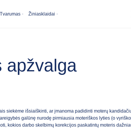
Tvarumas
Žiniasklaidai
s apžvalga
is siekėme išsiaiškinti, ar įmanoma padidinti moterų kandidači
reigybės galūnę nurodę pirmiausia moteriškos lyties (o vyrišk
i, kokios darbo skelbimų korekcijos paskatintų moteris dažniau 