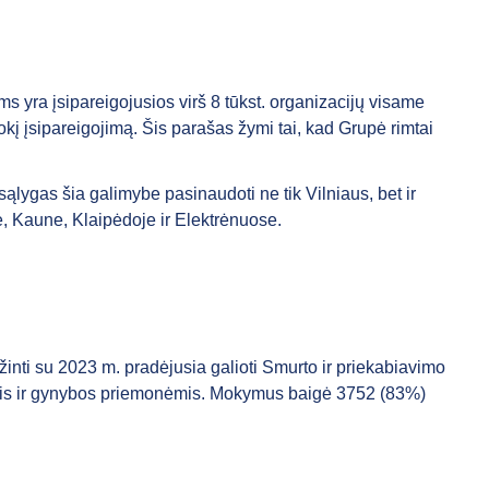
yra įsipareigojusios virš 8 tūkst. organizacijų visame
okį įsipareigojimą. Šis parašas žymi tai, kad Grupė rimtai
lygas šia galimybe pasinaudoti ne tik Vilniaus, bet ir
, Kaune, Klaipėdoje ir Elektrėnuose.
nti su 2023 m. pradėjusia galioti Smurto ir priekabiavimo
būdais ir gynybos priemonėmis. Mokymus baigė 3752 (83%)