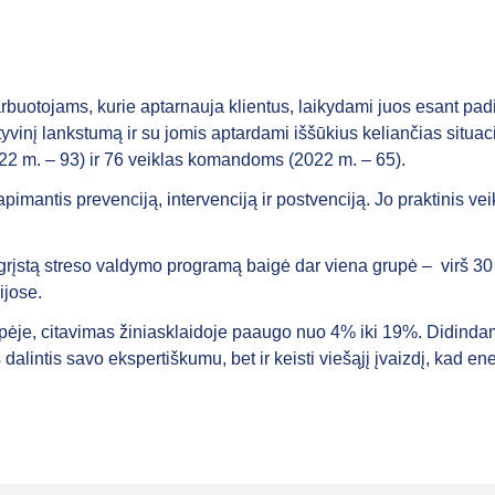
uotojams, kurie aptarnauja klientus, laikydami juos esant padid
inį lankstumą ir su jomis aptardami iššūkius keliančias situaci
22 m. – 93) ir 76 veiklas komandoms (2022 m. – 65).
imantis prevenciją, intervenciją ir postvenciją. Jo praktinis ve
rįstą streso valdymo programą baigė dar viena grupė – virš 30 
ijose.
upėje, citavimas žiniasklaidoje paaugo nuo 4% iki 19%. Didinda
alintis savo ekspertiškumu, bet ir keisti viešąjį įvaizdį, kad ene