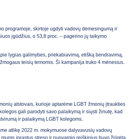
mo programoje, skirtoje ugdyti vadovų dėmesingumą ir
iuos įgūdžius, o 53,8 proc. – pagerino jų taikymo
pie lygias galimybes, priekabiavimą, etišką bendravimą,
as žmogaus teisių temomis. Ši kampanija truko 4 mėnesius.
monių atstovais, kurioje aptarėme LGBT žmonių įtraukties
legos gali parodyti savo palaikymą ir siųsti žinutę, kad
ti atvirumą ir palaikymą LGBT kolegoms.
dome atlikę 2022 m. mokymuose dalyvavusių vadovų
ms įprastus streso ir nuovargio reiškinius buvo žiūrėta