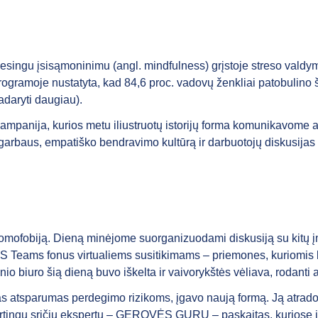
ingu įsisąmoninimu (angl. mindfulness) grįstoje streso valdy
ogramoje nustatyta, kad 84,6 proc. vadovų ženkliai patobulino š
padaryti daugiau).
panija, kurios metu iliustruotų istorijų forma komunikavome a
pagarbaus, empatiško bendravimo kultūrą ir darbuotojų diskusij
omofobiją. Dieną minėjome suorganizuodami diskusiją su kitų į
MS Teams fonus virtualiems susitikimams – priemones, kuriomis ko
nio biuro šią dieną buvo iškelta ir vaivorykštės vėliava, rodan
s atsparumas perdegimo rizikoms, įgavo naują formą. Ją atra
ingų sričių ekspertų – GEROVĖS GURU – paskaitas, kuriose į mu