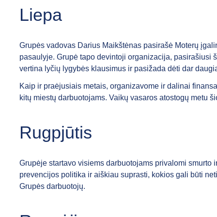
Liepa
Grupės vadovas Darius Maikštėnas pasirašė Moterų įgalini
pasaulyje. Grupė tapo devintoji organizacija, pasirašiusi š
vertina lyčių lygybės klausimus ir pasižada dėti dar daugia
Kaip ir praėjusiais metais, organizavome ir dalinai finan
kitų miestų darbuotojams. Vaikų vasaros atostogų metu ši
Rugpjūtis
Grupėje startavo visiems darbuotojams privalomi smurto i
prevencijos politika ir aiškiau suprasti, kokios gali bū
Grupės darbuotojų.