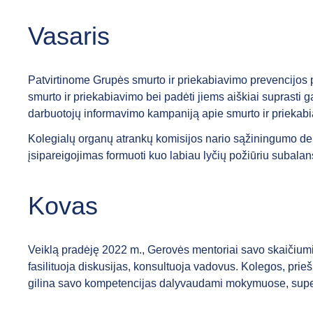
Vasaris
Patvirtinome Grupės smurto ir priekabiavimo prevencijos p
smurto ir priekabiavimo bei padėti jiems aiškiai suprasti 
darbuotojų informavimo kampaniją apie smurto ir priek
Kolegialų organų atrankų komisijos nario sąžiningumo dekl
įsipareigojimas formuoti kuo labiau lyčių požiūriu subalan
Kovas
Veiklą pradėję 2022 m., Gerovės mentoriai savo skaičiu
fasilituoja diskusijas, konsultuoja vadovus. Kolegos, prieš
gilina savo kompetencijas dalyvaudami mokymuose, superviz