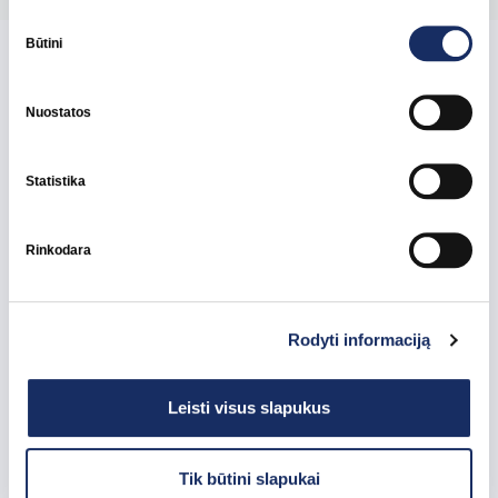
Sutikimo
pasirinkimas
Būtini
Naujausios kolegų
Nuostatos
istorijos
Statistika
Rinkodara
Rodyti informaciją
Leisti visus slapukus
Tik būtini slapukai