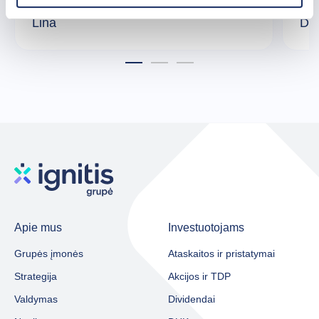
Aplinkosaugos ir leidimų vadovė
Jūri
Lina
Dai
Apie mus
Investuotojams
Grupės įmonės
Ataskaitos ir pristatymai
Strategija
Akcijos ir TDP
Valdymas
Dividendai