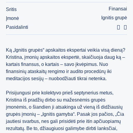
Finansai
Sritis
Ignitis grupė
Įmonė
Pasidalinti
Ką „Ignitis grupės“ apskaitos ekspertai veikia visą dieną?
Kristina, įmonių apskaitos ekspertė, skaičiuoja daug ką –
kartais finansus, o kartais – savo įkvėpimus. Nuo
finansinių ataskaitų rengimo ir audito procedūrų iki
meditacijos sesijų – nuobodžiauti tikrai netenka.
Prisijungusi prie kolektyvo prieš septynerius metus,
Kristina iš pradžių dirbo su mažesnėmis grupės
įmonėmis, o šiandien ji atsakinga už vieną iš didžiausių
grupės įmonių – „Ignitis gamyba“. Pasak jos pačios, „Čia
jautiesi svarbus, nes gali prisidėti prie itin apčiuopiamų
rezultatų. Be to, džiaugiuosi galimybe dirbti lanksčiai,