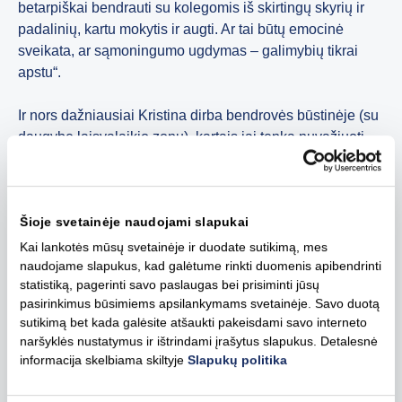
betarpiškai bendrauti su kolegomis iš skirtingų skyrių ir
padalinių, kartu mokytis ir augti. Ar tai būtų emocinė
sveikata, ar sąmoningumo ugdymas – galimybių tikrai
apstu“.
Ir nors dažniausiai Kristina dirba bendrovės būstinėje (su
daugybe laisvalaikio zonų), kartais jai tenka nuvažiuoti
ten, kur vyksta pačios energijos gamyba. Viena iš tokių
galimybių buvo per klipo filmavimą Kruonio
hidroakumuliacinėje elektrinėje – išties išskirtiname,
Šioje svetainėje naudojami slapukai
analogų Baltijos šalyse neturinčiame objekte. Be to,
„Ignitis gamyba“ valdo ir plėtoja Elektrėnų kompleksą bei
Kai lankotės mūsų svetainėje ir duodate sutikimą, mes
naudojame slapukus, kad galėtume rinkti duomenis apibendrinti
didžiausią antrinių žaliavų energijos išteklius
statistiką, pagerinti savo paslaugas bei prisiminti jūsų
naudojančią elektrinę Lietuvoje – Kauno hidroelektrinę.
pasirinkimus būsimiems apsilankymams svetainėje. Savo duotą
sutikimą bet kada galėsite atšaukti pakeisdami savo interneto
naršyklės nustatymus ir ištrindami įrašytus slapukus. Detalesnė
Pasidalinti
informacija skelbiama skiltyje
Slapukų politika