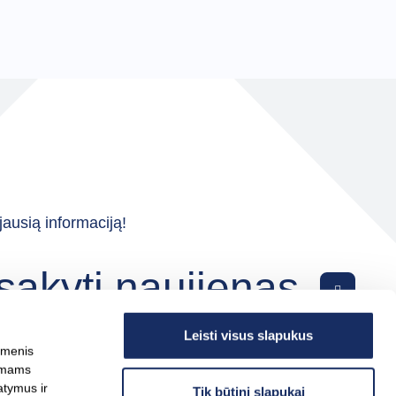
ausią informaciją!
sakyti naujienas
Leisti visus slapukus
omenis
kymams
atymus ir
Tik būtini slapukai