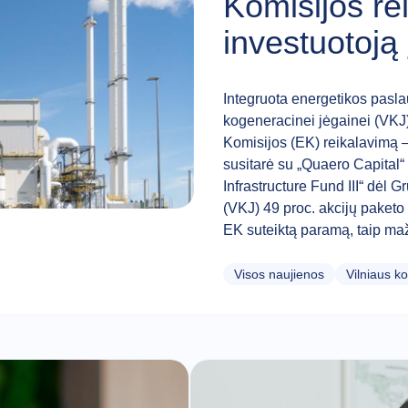
Komisijos re
investuotoją
Integruota energetikos pasla
kogeneracinei jėgainei (VKJ
Komisijos (EK) reikalavimą – 
susitarė su „Quaero Capital
Infrastructure Fund III“ dėl
(VKJ) 49 proc. akcijų paketo 
EK suteiktą paramą, taip maž
Visos naujienos
Vilniaus k