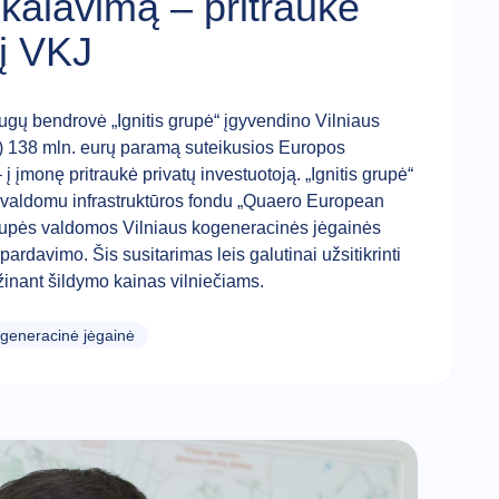
ikalavimą – pritraukė
 į VKJ
ugų bendrovė „Ignitis grupė“ įgyvendino Vilniaus
) 138 mln. eurų paramą suteikusios Europos
į įmonę pritraukė privatų investuotoją. „Ignitis grupė“
“ valdomu infrastruktūros fondu „Quaero European
 Grupės valdomos Vilniaus kogeneracinės jėgainės
pardavimo. Šis susitarimas leis galutinai užsitikrinti
inant šildymo kainas vilniečiams.
ogeneracinė jėgainė