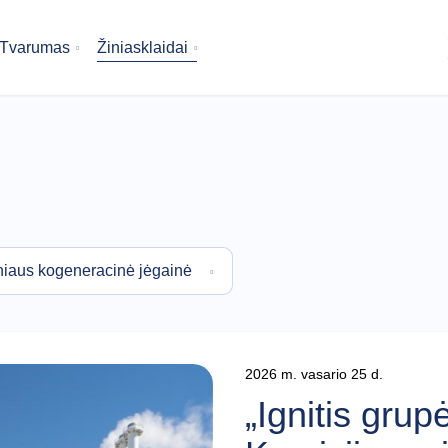
Tvarumas
Žiniasklaidai
orija
niaus kogeneracinė jėgainė
2026 m. vasario 25 d.
„Ignitis gru