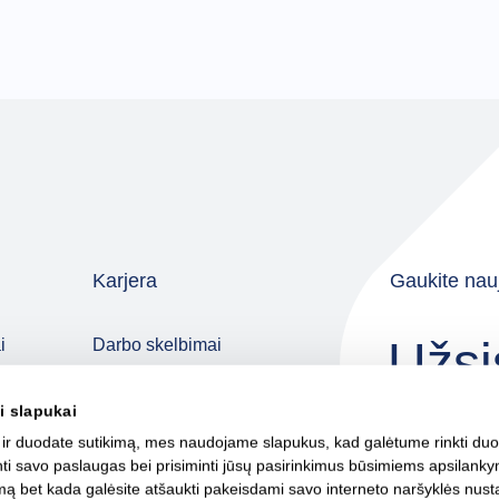
Karjera
Gaukite nauj
Užsi
i
Darbo skelbimai
Kodėl pas mus?
i slapukai
Jaunieji talentai
 ir duodate sutikimą, mes naudojame slapukus, kad galėtume rinkti du
Atlygis ir naudos
rinti savo paslaugas bei prisiminti jūsų pasirinkimus būsimiems apsilan
Kolegų istorijos
mą bet kada galėsite atšaukti pakeisdami savo interneto naršyklės nust