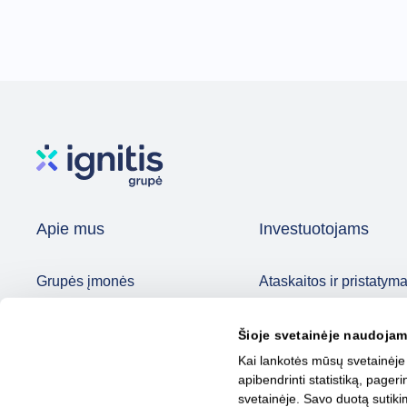
Apie mus
Investuotojams
Grupės įmonės
Ataskaitos ir pristatyma
Strategija
Akcijos ir TDP
Šioje svetainėje naudojam
Valdymas
Dividendai
Kai lankotės mūsų svetainėje
Naujienos
DUK
apibendrinti statistiką, page
Kontaktai
svetainėje. Savo duotą sutiki