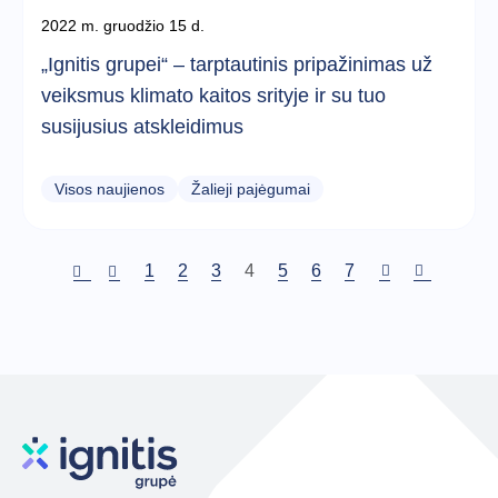
2022 m. gruodžio 15 d.
„Ignitis grupei“ – tarptautinis pripažinimas už
veiksmus klimato kaitos srityje ir su tuo
susijusius atskleidimus
Visos naujienos
Žalieji pajėgumai
Puslapis
1
Puslapis
2
Puslapis
3
Dabartinis
4
Puslapis
5
Puslapis
6
Puslapis
7
puslapis
Pagination