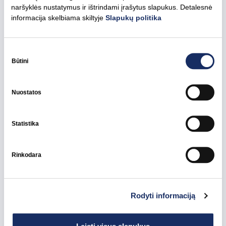
naršyklės nustatymus ir ištrindami įrašytus slapukus. Detalesnė
informacija skelbiama skiltyje
Slapukų politika
2023 m. liepos 3 d.
„Ignitis renewables“ planuoja teikti beveik 300
Sutikimo
pasirinkimas
Būtini
tūkst. eurų paramą vietos bendruomenėms
Lietuvoje
Nuostatos
Visos naujienos
Žalieji pajėgumai
Statistika
Rinkodara
Rodyti informaciją