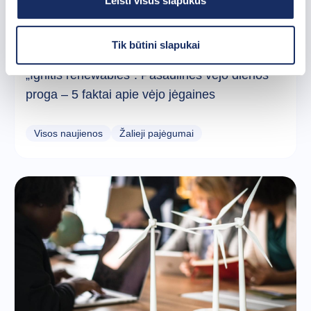
Leisti visus slapukus
Tik būtini slapukai
2023 m. birželio 15 d.
„Ignitis renewables“: Pasaulinės vėjo dienos
proga – 5 faktai apie vėjo jėgaines
Visos naujienos
Žalieji pajėgumai