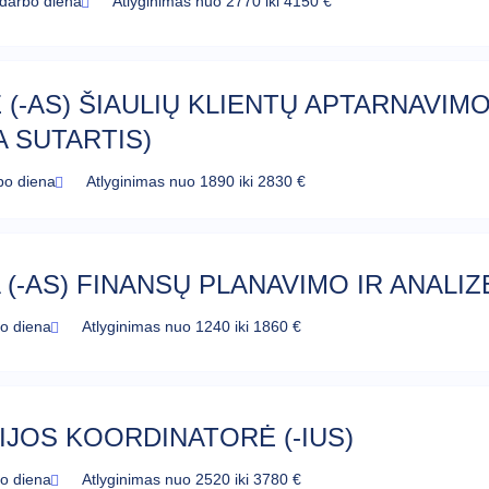
 darbo diena
Atlyginimas nuo 2770 iki 4150 €
 (-AS) ŠIAULIŲ KLIENTŲ APTARNAVI
 SUTARTIS)
bo diena
Atlyginimas nuo 1890 iki 2830 €
(-AS) FINANSŲ PLANAVIMO IR ANALIZ
bo diena
Atlyginimas nuo 1240 iki 1860 €
JOS KOORDINATORĖ (-IUS)
bo diena
Atlyginimas nuo 2520 iki 3780 €