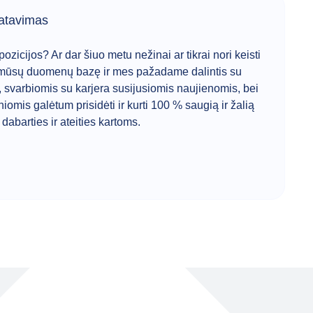
atavimas
ozicijos? Ar dar šiuo metu nežinai ar tikrai nori keisti
 mūsų duomenų bazę ir mes pažadame dalintis su
, svarbiomis su karjera susijusiomis naujienomis, bei
iomis galėtum prisidėti ir kurti 100 % saugią ir žalią
abarties ir ateities kartoms.