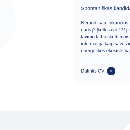
Spontaniškas kandid
Nerandi sau tinkančios p
darbą? Įkelk savo CV į
tavimi darbo skelbimais
informacija kaip savo žin
energetikos ekosistemą d
Dalintis CV