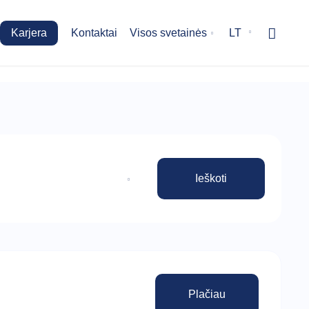
Karjera
Kontaktai
Visos svetainės
LT
Plačiau