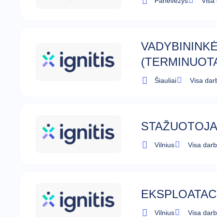
Panevėžys
Visa
VADYBININKĖ
(TERMINUOTA
Šiauliai
Visa dar
STAŽUOTOJA 
Vilnius
Visa dar
EKSPLOATACI
Vilnius
Visa dar