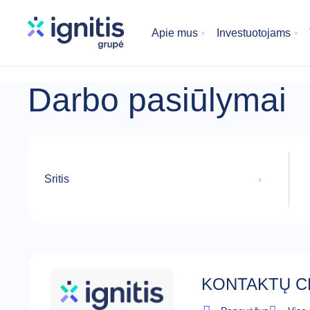
Skip
to
Apie mus
Investuotojams
main
content
Darbo pasiūlymai
Sritis
KONTAKTŲ C