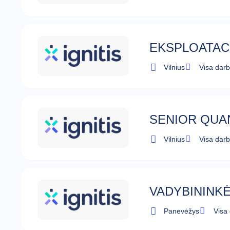
EKSPLOATACI
Vilnius
Visa dar
SENIOR QUAN
Vilnius
Visa dar
VADYBININKĖ
Panevėžys
Visa