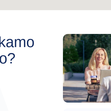
nkamo
mo?