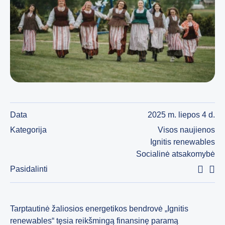
Data
2025 m. liepos 4 d.
Kategorija
Visos naujienos
Ignitis renewables
Socialinė atsakomybė
Pasidalinti
Tarptautinė žaliosios energetikos bendrovė „Ignitis
renewables“ tęsia reikšmingą finansinę paramą