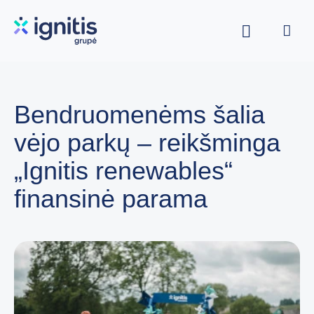
Skip
to
main
content
Bendruomenėms šalia
vėjo parkų – reikšminga
„Ignitis renewables“
finansinė parama