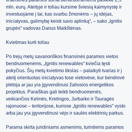
mln. eurų. Ateityje ir toliau kursime šviesią kaimynystę ir
investuojame į tai, kas svarbu žmonėms – jų idėjas,
iniciatyvas, galimybę keisti savo aplinką“, – sako „Ignitis
grupės“ vadovas Darius Maikštėnas.
Kvietimas kurti toliau
Po trejų metų savanoriškos finansinės paramos vietos
bendruomenėms, „Ignitis renewables“ kviečia tęsti
pokyčius. Šių metų kvietimo tikslas – palaikyti tvarias ir į
ateitį orientuotas iniciatyvas tose vietovėse, kur bendrovė
plėtoja ar jau yra įgyvendinusi žaliosios energetikos
projektus. Paraiškas gali teikti bendruomenės,
veikiančios Kelmės, Kretingos, Jurbarko ir Tauragės
rajonuose – teritorijose, kuriose „Ignitis renewables“ vysto
arba jau yra įgyvendinusi vėjo ir saulės elektrinių parkus.
Parama skirta juridiniams asmenims, turintiems paramos