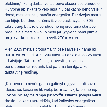
elektrinių“, kurių darbai vėliau buvo eksponuoti parodoje.
Kūrybinė aplinka tarp vėjo jėgainių paskatino bendrystę ir
domėjimąsi atsinaujinančia energetika. Per dvejus metus
Lenkijoje bendruomenėms iš viso paskirstyta iki 395
tūkst. eurų. Latvijoje bendruomenių programa startavo
praėjusiais metais – šiuo metu jau įgyvendinami pirmieji
projektai, kuriems skirta beveik 270 tūkst. eurų.
Vien 2025 metais programai trijose šalyse skiriama iki
900 tūkst. eurų, iš kurių 200 tūkst. – Lenkijoje, o 225 tūkst.
– Latvijoje. Tai – reikšminga investicija į vietos
bendruomenes, rodanti, kad parama turi ilgalaikę ir
tarptautinę reikšmę.
„Kai bendruomenės gauna galimybę įgyvendinti savo
idėjas, jos keičia ne tik vietą, bet ir santykį tarp žmonių.
Tokios iniciatyvos tampa pavyzdžiu kitiems, įkvepia veikti
drąsiau, o kartu atskleidžia, kad žaliosios energetikos
plėtra – tai ne tik apie elektrą, bet ir apie žmones,