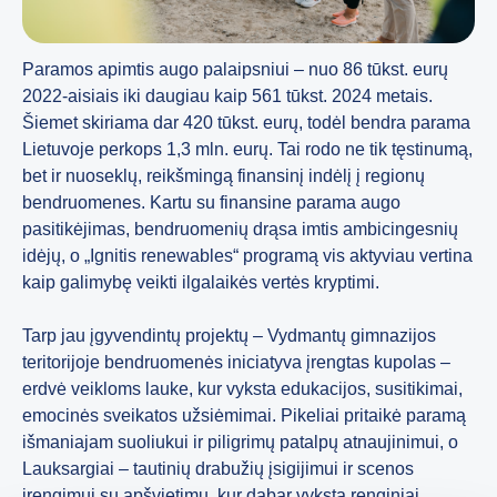
Paramos apimtis augo palaipsniui – nuo 86 tūkst. eurų
2022-aisiais iki daugiau kaip 561 tūkst. 2024 metais.
Šiemet skiriama dar 420 tūkst. eurų, todėl bendra parama
Lietuvoje perkops 1,3 mln. eurų. Tai rodo ne tik tęstinumą,
bet ir nuoseklų, reikšmingą finansinį indėlį į regionų
bendruomenes. Kartu su finansine parama augo
pasitikėjimas, bendruomenių drąsa imtis ambicingesnių
idėjų, o „Ignitis renewables“ programą vis aktyviau vertina
kaip galimybę veikti ilgalaikės vertės kryptimi.
Tarp jau įgyvendintų projektų – Vydmantų gimnazijos
teritorijoje bendruomenės iniciatyva įrengtas kupolas –
erdvė veikloms lauke, kur vyksta edukacijos, susitikimai,
emocinės sveikatos užsiėmimai. Pikeliai pritaikė paramą
išmaniajam suoliukui ir piligrimų patalpų atnaujinimui, o
Lauksargiai – tautinių drabužių įsigijimui ir scenos
įrengimui su apšvietimu, kur dabar vyksta renginiai.