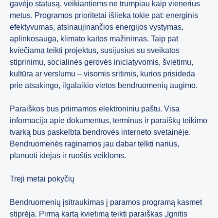
gavėjo statusą, veikiantiems ne trumpiau kaip vienerius
metus. Programos prioritetai išlieka tokie pat: energinis
efektyvumas, atsinaujinančios energijos vystymas,
aplinkosauga, klimato kaitos mažinimas. Taip pat
kviečiama teikti projektus, susijusius su sveikatos
stiprinimu, socialinės gerovės iniciatyvomis, švietimu,
kultūra ar verslumu – visomis sritimis, kurios prisideda
prie atsakingo, ilgalaikio vietos bendruomenių augimo.
Paraiškos bus priimamos elektroniniu paštu. Visa
informacija apie dokumentus, terminus ir paraiškų teikimo
tvarką bus paskelbta bendrovės interneto svetainėje.
Bendruomenės raginamos jau dabar telkti narius,
planuoti idėjas ir ruoštis veikloms.
Treji metai pokyčių
Bendruomenių įsitraukimas į paramos programą kasmet
stiprėja. Pirmą kartą kvietimą teikti paraiškas „Ignitis