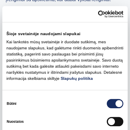
Savo ruožtu asociacija „Butkiškės bendruomenė“, gavusi
finansinę paramą, ėmėsi esminio bendruomenės namų
atnaujinimo – buvo pakeisti langai, atnaujinta elektros
Šioje svetainėje naudojami slapukai
instaliacija, sienos, grindys, lubos, įrengti šilumos
siurbliai bei scenos pakyla. Ši erdvė tapo kultūros ir
Kai lankotės mūsų svetainėje ir duodate sutikimą, mes
naudojame slapukus, kad galėtume rinkti duomenis apibendrinti
susitikimų centru, kuriame vyksta teatro repeticijos ir
statistiką, pagerinti savo paslaugas bei prisiminti jūsų
renginiai, buriasi vietos gyventojai, atsirado sąlygos ne tik
pasirinkimus būsimiems apsilankymams svetainėje. Savo duotą
kūrybai, bet ir šilumai, jaukumui bei
sutikimą bet kada galėsite atšaukti pakeisdami savo interneto
bendruomeniškumui. Šie pavyzdžiai rodo, kad
naršyklės nustatymus ir ištrindami įrašytus slapukus. Detalesnė
reikšminga finansinė parama gali tapti tikru postūmiu –
informacija skelbiama skiltyje
Slapukų politika
padėti bendruomenėms ne tik įgyvendinti idėjas, bet ir
kurti ilgalaikę vertę savo aplinkai.
Sutikimo
pasirinkimas
Būtini
„Matome, kaip kasmet vis daugiau bendruomenių
pasinaudoja šia galimybe. Parama skatina ne tik veikti,
bet ir pasitikėti savo idėjomis – imtis projektų, kurių
Nuostatos
anksčiau galbūt nebūtų išdrįsę įgyvendinti. Tai ilgalaikis