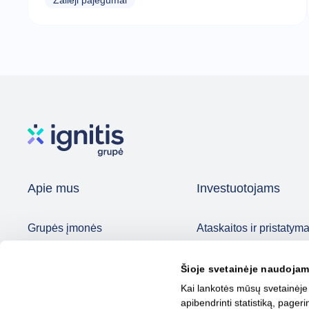
Žalieji pajėgumai
Apie mus
Investuotojams
Grupės įmonės
Ataskaitos ir pristatyma
Strategija
Akcijos ir TDP
Šioje svetainėje naudojam
Valdymas
Dividendai
Kai lankotės mūsų svetainėje
Naujienos
DUK
apibendrinti statistiką, page