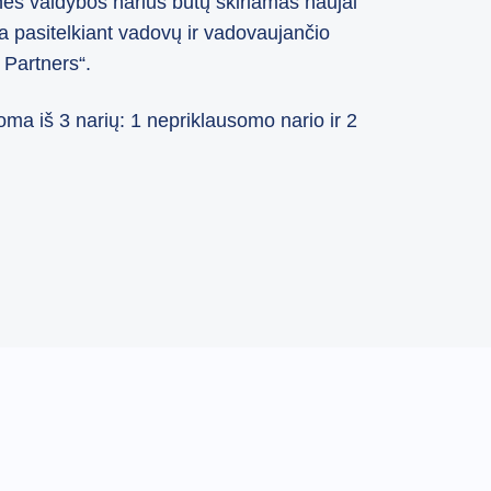
ės valdybos narius būtų skiriamas naujai
 pasitelkiant vadovų ir vadovaujančio
 Partners“.
a iš 3 narių: 1 nepriklausomo nario ir 2