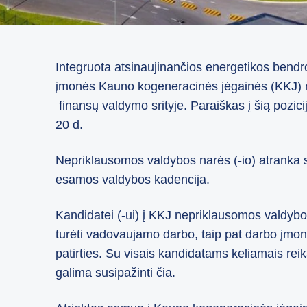
Integruota atsinaujinančios energetikos bendro
įmonės Kauno kogeneracinės jėgainės (KKJ) ne
finansų valdymo srityje. Paraiškas į šią pozicij
20 d.
Nepriklausomos valdybos narės (-io) atranka 
esamos valdybos kadencija.
Kandidatei (-ui) į KKJ nepriklausomos valdybos
turėti vadovaujamo darbo, taip pat darbo įmo
patirties. Su visais kandidatams keliamais rei
galima susipažinti čia.