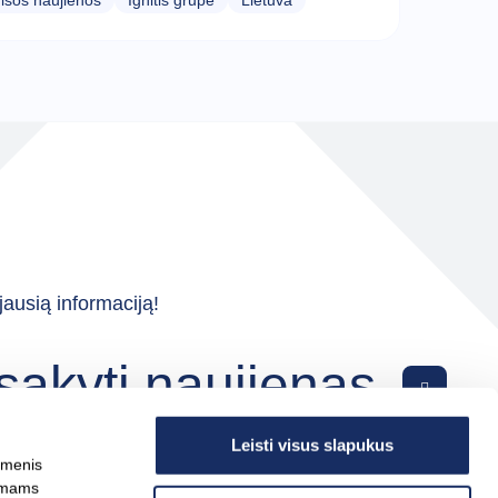
isos naujienos
Ignitis grupė
Lietuva
ausią informaciją!
sakyti naujienas
Leisti visus slapukus
omenis
kymams