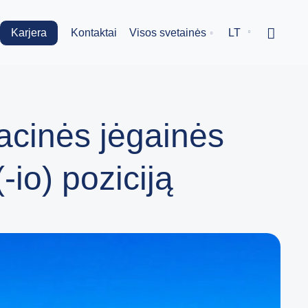
Karjera
Kontaktai
Visos svetainės
LT
acinės jėgainės
io) poziciją