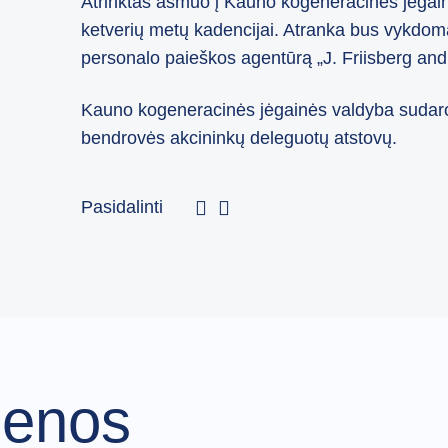
Atrinktas asmuo į Kauno kogeneracinės jėgain
ketverių metų kadencijai. Atranka bus vykdoma
personalo paieškos agentūrą „J. Friisberg and
Kauno kogeneracinės jėgainės valdyba sudarom
bendrovės akcininkų deleguotų atstovų.
Pasidalinti
ienos