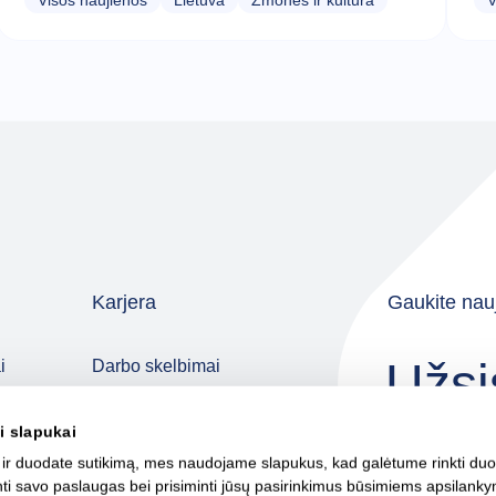
Visos naujienos
Lietuva
Žmonės ir kultūra
V
Karjera
Gaukite nauj
Užsi
i
Darbo skelbimai
Kodėl pas mus?
i slapukai
Jaunieji talentai
 ir duodate sutikimą, mes naudojame slapukus, kad galėtume rinkti du
Atlygis ir naudos
rinti savo paslaugas bei prisiminti jūsų pasirinkimus būsimiems apsilan