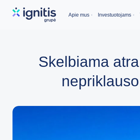
Skip
to
Apie mus
Investuotojams
main
content
Skelbiama atra
nepriklauso