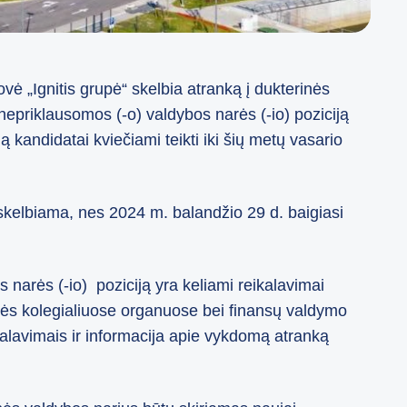
vė „Ignitis grupė“ skelbia atranką į dukterinės
priklausomos (-o) valdybos narės (-io) poziciją
ą kandidatai kviečiami teikti iki šių metų vasario
skelbiama, nes 2024 m. balandžio 29 d. baigiasi
 narės (-io) poziciją yra keliami reikalavimai
nės kolegialiuose organuose bei finansų valdymo
kalavimais ir informacija apie vykdomą atranką