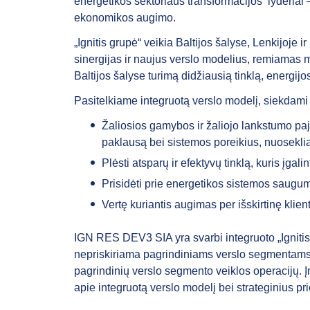
energetikos sektoriaus transformacijos lyderiai
ekonomikos augimo.
„Ignitis grupė“ veikia Baltijos šalyse, Lenkijoje 
sinergijas ir naujus verslo modelius, remiamas mū
Baltijos šalyse turimą didžiausią tinklą, energijo
Pasitelkiame integruotą verslo modelį, siekdam
Žaliosios gamybos ir žaliojo lankstumo paj
paklausą bei sistemos poreikius, nuoseklia
Plėsti atsparų ir efektyvų tinklą, kuris įgalin
Prisidėti prie energetikos sistemos saugu
Vertę kuriantis augimas per išskirtinę klient
IGN RES DEV3 SIA yra svarbi integruoto „Ignitis 
nepriskiriama pagrindiniams verslo segmentams, 
pagrindinių verslo segmento veiklos operacijų. 
apie integruotą verslo modelį bei strateginius prio