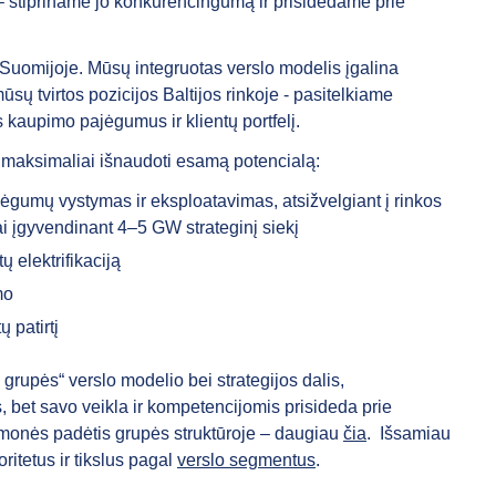
 – stipriname jo konkurencingumą ir prisidedame prie
ir Suomijoje. Mūsų integruotas verslo modelis įgalina
sų tvirtos pozicijos Baltijos rinkoje - pasitelkiame
s kaupimo pajėgumus ir klientų portfelį.
i maksimaliai išnaudoti esamą potencialą:
ėgumų vystymas ir eksploatavimas, atsižvelgiant į rinkos
i įgyvendinant 4–5 GW strateginį siekį
tų elektrifikaciją
mo
ų patirtį
grupės“ verslo modelio bei strategijos dalis,
bet savo veikla ir kompetencijomis prisideda prie
Įmonės padėtis grupės struktūroje – daugiau
čia
. Išsamiau
ritetus ir tikslus pagal
verslo segmentus
.