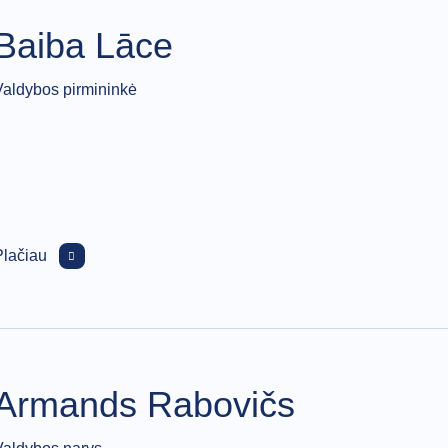
Baiba Lāce
Valdybos pirmininkė
Plačiau
Armands Rabovičs