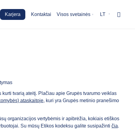
Karjera
Kontaktai
Visos svetainės
LT
stymas
s kurti tvarią ateitį. Plačiau apie Grupės tvarumo veiklas
komybės) ataskaitoje
, kuri yra Grupės metinio pranešimo
sų organizacijos vertybėmis ir apibrėžia, kokiais etiškos
rbuotojai. Su mūsų Etikos kodeksu galite susipažinti
čia
.