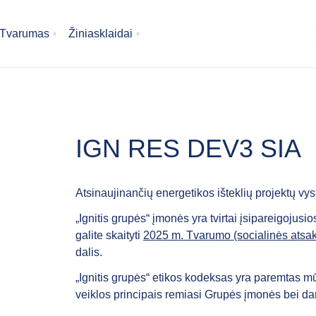
Tvarumas
Žiniasklaidai
IGN RES DEV3 SIA
Atsinaujinančių energetikos išteklių projektų vy
„Ignitis grupės“ įmonės yra tvirtai įsipareigojusio
galite skaityti
2025 m. Tvarumo (socialinės atsa
dalis.
„Ignitis grupės“ etikos kodeksas yra paremtas mū
veiklos principais remiasi Grupės įmonės bei da