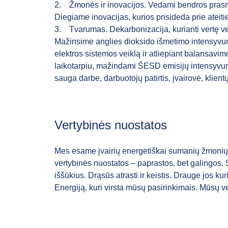
2.
Žmonės ir inovacijos.
Vedami bendros prasmės
Diegiame inovacijas, kurios prisideda prie ateit
3.
Tvarumas. Dekarbonizacija,
kurianti vertę v
Mažinsime anglies dioksido išmetimo intensyvumą
elektros sistemos veiklą ir atliepiant balansav
laikotarpiu, mažindami ŠESD emisijų intensyvumą 
sauga darbe, darbuotojų patirtis, įvairovė, klientų 
Vertybinės nuostatos
Mes esame įvairių energetiškai sumanių žmonių 
vertybinės nuostatos – paprastos, bet galingos.
iššūkius. Drąsūs atrasti ir keistis.
Drauge jos kuri
Energiją, kuri virsta mūsų pasirinkimais. Mūsų 