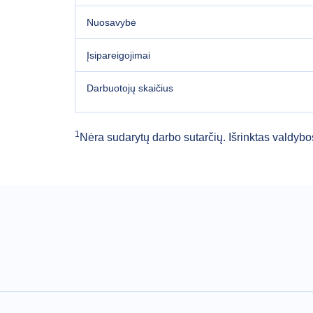
Nuosavybė
Įsipareigojimai
Darbuotojų skaičius
1
Nėra sudarytų darbo sutarčių. Išrinktas valdybo