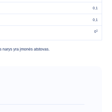
0,1
0,1
1
0
s narys yra įmonės atstovas.