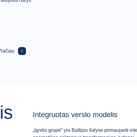
Valdybos narys
Plačiau
is
Integruotas verslo modelis
„Ignitis grupė“ yra Baltijos šalyse pirmaujanti 