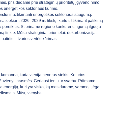
, prisidedame prie strateginių prioritetų įgyvendinimo.
ies energetikos sektoriaus kūrimo.
erslui ir užtikrinanti energetikos sektoriaus saugumą:
 siekiant 2026–2029 m. tikslų, kartu užtikrinant patikimą
imo poreikius. Stipriname regiono konkurencingumą ilguoju
tinkle. Mūsų strateginiai prioritetai: dekarbonizacija,
patirtis ir tvarios vertės kūrimas.
komanda, kurią vienija bendras siekis. Keturios
Suvienyti prasmės. Geriausi ten, kur svarbu. Priimame
a energiją, kuri yra visko, ką mes darome, varomoji jėga.
veiksmais. Mūsų vienybe.