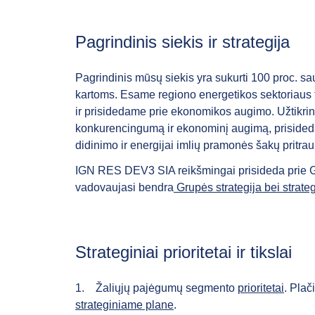
Pagrindinis siekis ir strategija
Pagrindinis mūsų siekis yra sukurti 100 proc. sau
kartoms. Esame regiono energetikos sektoriaus 
ir prisidedame prie ekonomikos augimo. Užtikrin
konkurencingumą ir ekonominį augimą, priside
didinimo ir energijai imlių pramonės šakų pritrau
IGN RES DEV3 SIA reikšmingai prisideda prie
vadovaujasi bendra
Grupės strategija bei strate
Strateginiai prioritetai ir tikslai
1.
Žaliųjų pajėgumų
segmento
prioritetai
. Plač
strateginiame plane
.