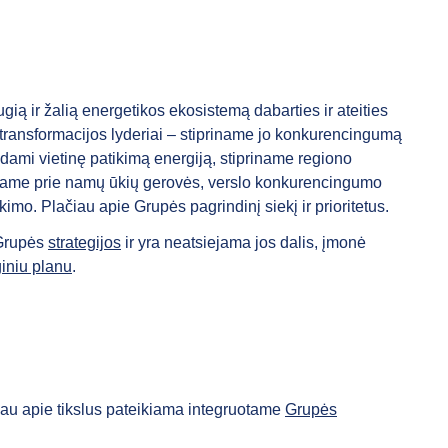
gią ir žalią energetikos ekosistemą dabarties ir ateities
transformacijos lyderiai – stipriname jo konkurencingumą
dami vietinę patikimą energiją, stipriname regiono
dame prie namų ūkių gerovės, verslo konkurencingumo
kimo. Plačiau apie Grupės pagrindinį siekį ir prioritetus.
 Grupės
strategijos
ir yra neatsiejama jos dalis, įmonė
giniu planu
.
iau apie tikslus pateikiama integruotame
Grupės