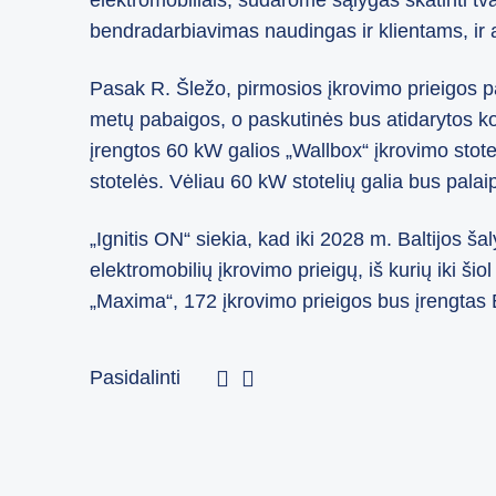
elektromobiliais, sudarome sąlygas skatinti tv
bendradarbiavimas naudingas ir klientams, ir a
Pasak R. Šležo, pirmosios įkrovimo prieigos pa
metų pabaigos, o paskutinės bus atidarytos k
įrengtos 60 kW galios „Wallbox“ įkrovimo stote
stotelės. Vėliau 60 kW stotelių galia bus palai
„Ignitis ON“ siekia, kad iki 2028 m. Baltijos š
elektromobilių įkrovimo prieigų, iš kurių iki 
„Maxima“, 172 įkrovimo prieigos bus įrengtas Es
Pasidalinti