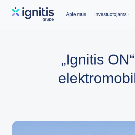
Skip
to
Apie mus
Investuotojams
main
content
„Ignitis ON
elektromobi