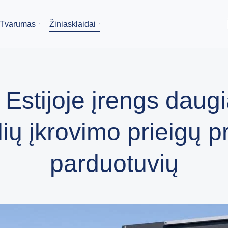
Tvarumas
Žiniasklaidai
“ Estijoje įrengs daug
lių įkrovimo prieigų p
parduotuvių