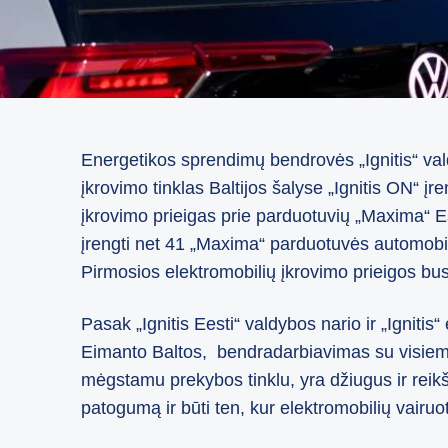
Energetikos sprendimų bendrovės „Ignitis“ val
įkrovimo tinklas Baltijos šalyse „Ignitis ON“ į
įkrovimo prieigas prie parduotuvių „Maxima“ Est
įrengti net 41 „Maxima“ parduotuvės automobili
Pirmosios elektromobilių įkrovimo prieigos bus
Pasak „Ignitis Eesti“ valdybos nario ir „Ignit
Eimanto Baltos, bendradarbiavimas su visiems
mėgstamu prekybos tinklu, yra džiugus ir reikšmi
patogumą ir būti ten, kur elektromobilių vairuo