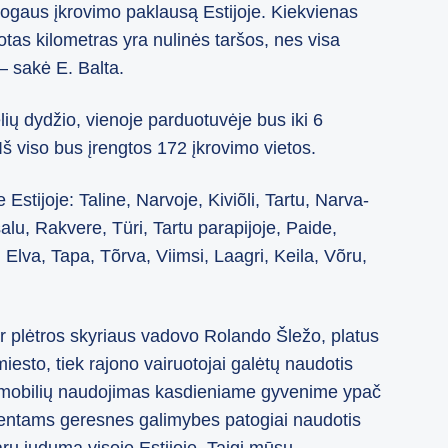
togaus įkrovimo paklausą Estijoje. Kiekvienas
tas kilometras yra nulinės taršos, nes visa
 – sakė E. Balta.
ių dydžio, vienoje parduotuvėje bus iki 6
Iš viso bus įrengtos 172 įkrovimo vietos.
Estijoje: Taline, Narvoje, Kiviõli, Tartu, Narva-
lu, Rakvere, Türi, Tartu parapijoje, Paide,
 Elva, Tapa, Tõrva, Viimsi, Laagri, Keila, Võru,
r plėtros skyriaus vadovo Rolando Šležo, platus
miesto, tiek rajono vairuotojai galėtų naudotis
utomobilių naudojimas kasdieniame gyvenime ypač
ientams geresnes galimybes patogiai naudotis