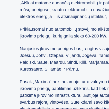
„Aiškiai matome augančią elektromobilių ir pa
mūsų prieigose įkrautu elektromobiliu nuvažiuo
elektros energija – iš atsinaujinančių išteklių“,
Priklausomai nuo automobilių stovėjimo aikštel
įkrovimo prieigų, kurių galia sieks 60-200 kW. 
Naujosios įkrovimo prieigos bus įrengtos visoje 
Jõesuu, Jõhvi, Otepää, Viljandi, Jõgeva, Tamsa
Paldiski, Saue, Maardu, Sindi, Kiili, Märjamaa,
Kuressaare, Sillamäe ir Pärnu.
Pasak „Maxima“ nekilnojamojo turto valdymo i
įkrovimo prieigų paplitimas užtikrins, kad tiek 
patikima įkrovimo infrastruktūra. „Estijoje a
svarbus rajonų vietovėse. Suteikdami savo kl