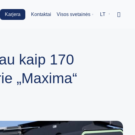
Karjera
Kontaktai
Visos svetainės
LT
iau kaip 170
rie „Maxima“