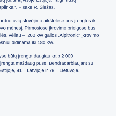
arų judumą visoje Estijoje. Taigi mūsų
plinkai“, – sakė R. Šležas.
rduotuvių stovėjimo aikštelėse bus įrengtos iki
ovo mėnesį. Pirmosiose įkrovimo prieigose bus
lės, vėliau – 200 kW galios „Alpitronic“ įkrovimo
psniui didinama iki 180 kW.
alyse būtų įrengta daugiau kaip 2 000
šiol įrengta maždaug pusė. Bendradarbiaujant su
tijoje, 81 – Latvijoje ir 78 – Lietuvoje.