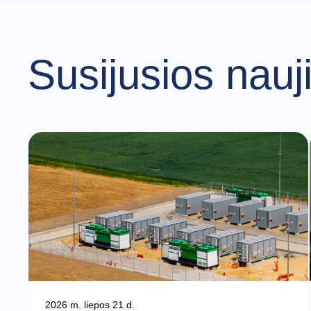
Susijusios nauj
2026 m. liepos 21 d.