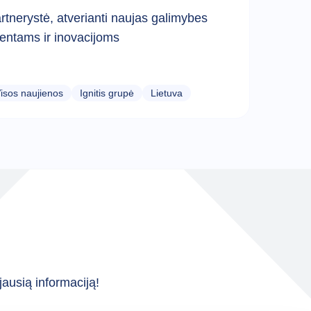
rtnerystė, atverianti naujas galimybes
lentams ir inovacijoms
isos naujienos
Ignitis grupė
Lietuva
ausią informaciją!