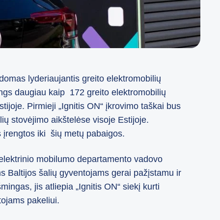
domas lyderiaujantis greito elektromobilių
rengs daugiau kaip 172 greito elektromobilių
ijoje. Pirmieji „Ignitis ON“ įkrovimo taškai bus
ų stovėjimo aikštelėse visoje Estijoje.
 įrengtos iki šių metų pabaigos.
is“ elektrinio mobilumo departamento vadovo
 Baltijos šalių gyventojams gerai pažįstamu ir
ngas, jis atliepia „Ignitis ON“ siekį kurti
tojams pakeliui.