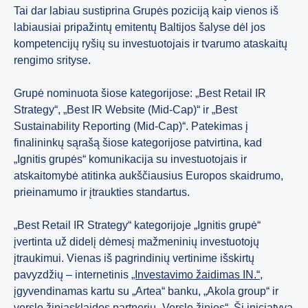
Tai dar labiau sustiprina Grupės poziciją kaip vienos iš
labiausiai pripažintų emitentų Baltijos šalyse dėl jos
kompetencijų ryšių su investuotojais ir tvarumo ataskaitų
rengimo srityse.
Grupė nominuota šiose kategorijose: „Best Retail IR
Strategy“, „Best IR Website (Mid-Cap)“ ir „Best
Sustainability Reporting (Mid-Cap)“. Patekimas į
finalininkų sąrašą šiose kategorijose patvirtina, kad
„Ignitis grupės“ komunikacija su investuotojais ir
atskaitomybė atitinka aukščiausius Europos skaidrumo,
prieinamumo ir įtraukties standartus.
„Best Retail IR Strategy“ kategorijoje „Ignitis grupė“
įvertinta už didelį dėmesį mažmeninių investuotojų
įtraukimui. Vienas iš pagrindinių vertinime išskirtų
pavyzdžių – internetinis
„Investavimo žaidimas IN.“
,
įgyvendinamas kartu su „Artea“ banku, „Akola group“ ir
verslo žiniasklaidos partneriu „Verslo žinios“. Ši iniciatyva