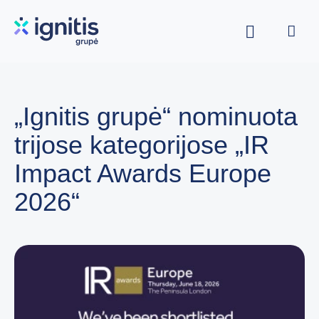
Skip
to
main
content
„Ignitis grupė“ nominuota
trijose kategorijose „IR
Impact Awards Europe
2026“