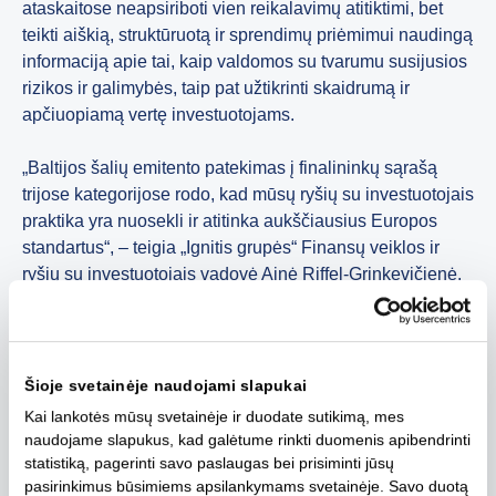
ataskaitose neapsiriboti vien reikalavimų atitiktimi, bet
teikti aiškią, struktūruotą ir sprendimų priėmimui naudingą
informaciją apie tai, kaip valdomos su tvarumu susijusios
rizikos ir galimybės, taip pat užtikrinti skaidrumą ir
apčiuopiamą vertę investuotojams.
„Baltijos šalių emitento patekimas į finalininkų sąrašą
trijose kategorijose rodo, kad mūsų ryšių su investuotojais
praktika yra nuosekli ir atitinka aukščiausius Europos
standartus“, – teigia „Ignitis grupės“ Finansų veiklos ir
ryšių su investuotojais vadovė Ainė Riffel‑Grinkevičienė.
„Siekiame teikti aiškią, aktualią ir lengvai prieinamą
informaciją bei nuolat ieškome inovatyvių būdų įtraukti
tiek institucinius, tiek mažmeninius investuotojus.“
Šioje svetainėje naudojami slapukai
Tai jau trečias kartas, kai „Ignitis grupė“ yra nominuota „IR
Kai lankotės mūsų svetainėje ir duodate sutikimą, mes
Impact Awards Europe“ apdovanojimams.
naudojame slapukus, kad galėtume rinkti duomenis apibendrinti
statistiką, pagerinti savo paslaugas bei prisiminti jūsų
„IR Impact Awards Europe“ laikomi vienu svarbiausių
pasirinkimus būsimiems apsilankymams svetainėje. Savo duotą