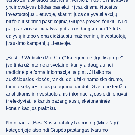
yra inovatyvus būdas pasiekti ir įtraukti smulkiuosius
investuotojus Lietuvoje, skatinti juos dalyvauti akcijų
biržoje ir stiprinti pasitikėjimą Grupės prekės ženklu. Nuo
pat pradžios ši iniciatyva pritraukė daugiau nei 13 tūkst.
dalyvių ir tapo viena didžiausių mažmeninių investuotojų
įtraukimo kampanijų Lietuvoje.
„Best IR Website (Mid-Cap)“ kategorijoje „Ignitis grupė“
įvertinta už interneto svetainę, kuri yra daugiau nei
tradicinė platforma informacijai talpinti. Ji laikoma
aukščiausios klasės įrankiu dėl užtikrinamo skaidrumo,
turinio kokybės ir jos patogumo naudoti. Svetainė leidžia
analitikams ir investuotojams informaciją pasiekti lengvai
ir efektyviai, laikantis pažangiausių skaitmeninės
komunikacijos praktikų.
Nominacija „Best Sustainability Reporting (Mid-Cap)“
kategorijoje atspindi Grupės pastangas tvarumo