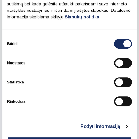
sutikimą bet kada galėsite atšaukti pakeisdami savo interneto
aukštos kokybės ryšių su investuotojais vertinimo
naršyklės nustatymus ir ištrindami įrašytus slapukus. Detalesnė
etalonų, įvertinančiu įmones, demonstruojančias
informacija skelbiama skiltyje
Slapukų politika
išskirtinę komunikacijos ir investuotojų įtraukimo praktiką.
Nugalėtojai bus paskelbti apdovanojimų ceremonijoje
Londone 2026 m. birželio mėn.
Sutikimo
pasirinkimas
Būtini
Pasidalinti
Nuostatos
Statistika
Rinkodara
Susijusios naujienos
Rodyti informaciją