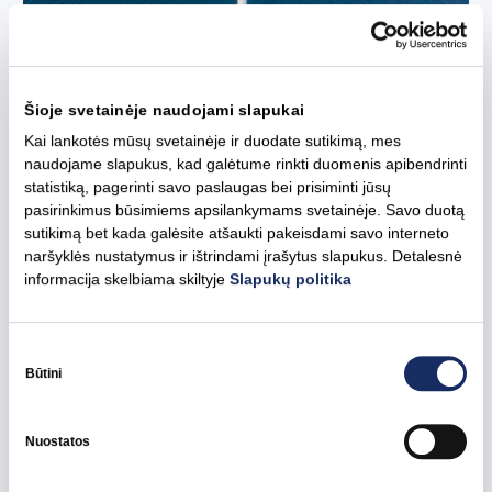
2026 m. birželio 30 d.
Priimtas teigiamas sprendimas dėl „Curonian
Šioje svetainėje naudojami slapukai
Nord“ jūrinio vėjo parko poveikio aplinkai
Kai lankotės mūsų svetainėje ir duodate sutikimą, mes
naudojame slapukus, kad galėtume rinkti duomenis apibendrinti
Visos naujienos
Ignitis renewables
Lietuva
statistiką, pagerinti savo paslaugas bei prisiminti jūsų
Žalieji pajėgumai
pasirinkimus būsimiems apsilankymams svetainėje. Savo duotą
sutikimą bet kada galėsite atšaukti pakeisdami savo interneto
naršyklės nustatymus ir ištrindami įrašytus slapukus. Detalesnė
informacija skelbiama skiltyje
Slapukų politika
Sutikimo
pasirinkimas
Būtini
Nuostatos