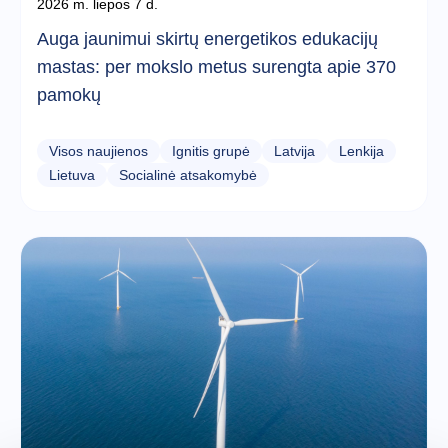
2026 m. liepos 7 d.
Auga jaunimui skirtų energetikos edukacijų
mastas: per mokslo metus surengta apie 370
pamokų
Visos naujienos
Ignitis grupė
Latvija
Lenkija
Lietuva
Socialinė atsakomybė