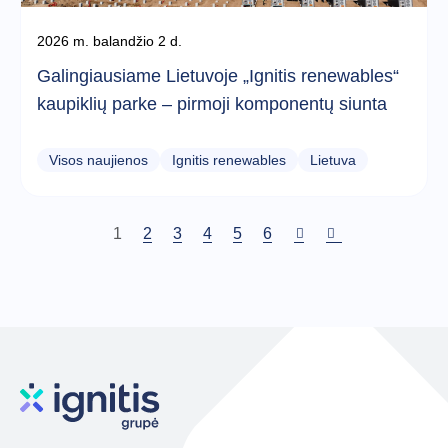
2026 m. balandžio 2 d.
Galingiausiame Lietuvoje „Ignitis renewables“
kaupiklių parke – pirmoji komponentų siunta
Visos naujienos
Ignitis renewables
Lietuva
Dabartinis
1
Puslapis
2
Puslapis
3
Puslapis
4
Puslapis
5
Puslapis
6
puslapis
Pagination