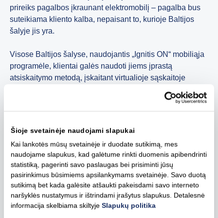
prireiks pagalbos įkraunant elektromobilį – pagalba bus
suteikiama kliento kalba, nepaisant to, kurioje Baltijos
šalyje jis yra.
Visose Baltijos šalyse, naudojantis „Ignitis ON“ mobiliąja
programėle, klientai galės naudoti jiems įprastą
atsiskaitymo metodą, įskaitant virtualioje sąskaitoje
sukauptą sumą, pavyzdžiui, dovanų kupono limitą ar
verslo limitą, jei tokius turės.
Departamento vadovas atkreipia dėmesį, kad daugumai
Šioje svetainėje naudojami slapukai
klientų, kurie jau turi ir naudojasi „Ignitis ON“ programėle,
Kai lankotės mūsų svetainėje ir duodate sutikimą, mes
atnaujinimai bus įdiegti automatiškai. Jei automatiškai
naudojame slapukus, kad galėtume rinkti duomenis apibendrinti
programėlė neatsinaujins, tai bus paprasta padaryti
statistiką, pagerinti savo paslaugas bei prisiminti jūsų
rankiniu būdu. E. Balta pažymi, kad esamiems
pasirinkimus būsimiems apsilankymams svetainėje. Savo duotą
vartotojams nereiks atnaujinti slaptažodžių ar mokėjimo
sutikimą bet kada galėsite atšaukti pakeisdami savo interneto
pasirinkimų.
naršyklės nustatymus ir ištrindami įrašytus slapukus. Detalesnė
informacija skelbiama skiltyje
Slapukų politika