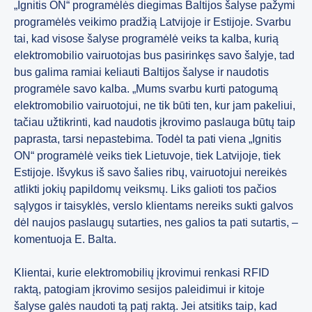
„Ignitis ON“ programėlės diegimas Baltijos šalyse pažymi
programėlės veikimo pradžią Latvijoje ir Estijoje. Svarbu
tai, kad visose šalyse programėlė veiks ta kalba, kurią
elektromobilio vairuotojas bus pasirinkęs savo šalyje, tad
bus galima ramiai keliauti Baltijos šalyse ir naudotis
programėle savo kalba. „Mums svarbu kurti patogumą
elektromobilio vairuotojui, ne tik būti ten, kur jam pakeliui,
tačiau užtikrinti, kad naudotis įkrovimo paslauga būtų taip
paprasta, tarsi nepastebima. Todėl ta pati viena „Ignitis
ON“ programėlė veiks tiek Lietuvoje, tiek Latvijoje, tiek
Estijoje. Išvykus iš savo šalies ribų, vairuotojui nereikės
atlikti jokių papildomų veiksmų. Liks galioti tos pačios
sąlygos ir taisyklės, verslo klientams nereiks sukti galvos
dėl naujos paslaugų sutarties, nes galios ta pati sutartis, –
komentuoja E. Balta.
Klientai, kurie elektromobilių įkrovimui renkasi RFID
raktą, patogiam įkrovimo sesijos paleidimui ir kitoje
šalyse galės naudoti tą patį raktą. Jei atsitiks taip, kad