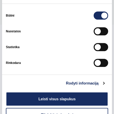
Pasidalinti
Sutikimo
pasirinkimas
Būtini
Nuostatos
Susijusios naujienos
Statistika
Rinkodara
Rodyti informaciją
Leisti visus slapukus