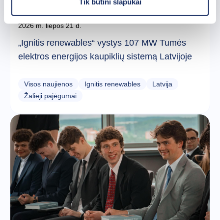
Tik būtini slapukai
2026 m. liepos 21 d.
„Ignitis renewables“ vystys 107 MW Tumės
elektros energijos kaupiklių sistemą Latvijoje
Visos naujienos
Ignitis renewables
Latvija
Žalieji pajėgumai