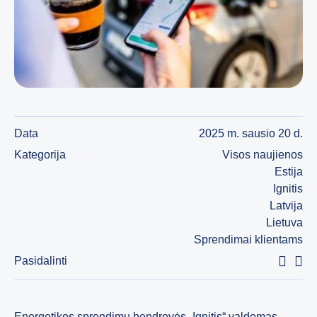
Data
2025 m. sausio 20 d.
Kategorija
Visos naujienos
Estija
Ignitis
Latvija
Lietuva
Sprendimai klientams
Pasidalinti
Energetikos sprendimų bendrovės „Ignitis“ valdomas