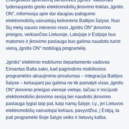
lyderiaujantis greito elektromobilių įkrovimo tinklas „Ignitis
ON“, informuoja apie dar daugiau patogumo
elektromobilių vairuotojų kelionėms Baltijos šalyse. Nuo
šių metų sausio mėnesio visos „Ignitis ON“ įkrovimo
prieigos, veikiančios Lietuvoje, Latvijoje ir Estijoje bus
matomos ir įkrovimo paslauga bus galima naudotis turint
vieną „Ignitis ON“ mobiliąją programėlę.
„Ignitis“ elektrinio mobilumo departamento vadovas
Eimantas Balta sako, kad pagrindinis mobiliosios
programėlės atnaujinimo privalumas – integracija Baltijos
šalyse – keliaujant jau galima ne tik pamatyti visas „Ignitis
ON“ įkrovimo prieigas vienoje vietoje, tačiau ir inicijuoti
elektromobilio įkrovimo sesiją bei naudotis įkrovimo
paslauga lygiai taip pat, kaip namų šalyje, t.y., jei Lietuvos
elektromobilių vairuotojai keliaus, pavyzdžiui, į Estiją, ta
pati programėlė šioje šalyje veiks ir lietuvių kalba.