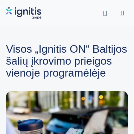
Skip
to
main
content
Visos „Ignitis ON“ Baltijos
šalių įkrovimo prieigos
vienoje programėlėje