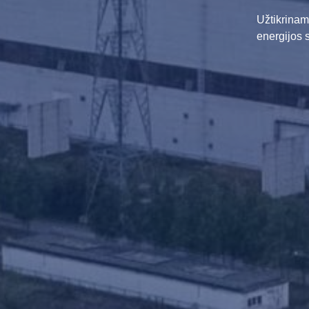
Užtikrinam
energijos 