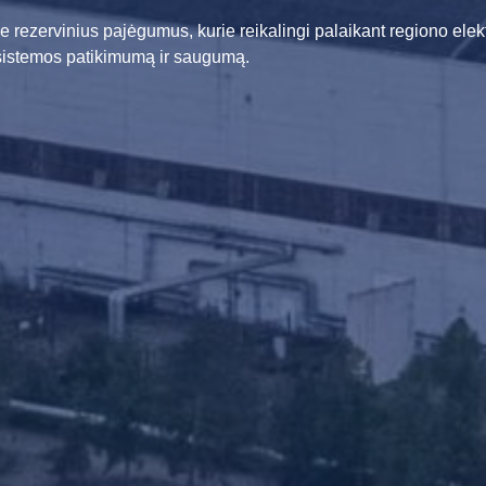
e rezervinius pajėgumus, kurie reikalingi palaikant regiono elek
sistemos patikimumą ir saugumą.