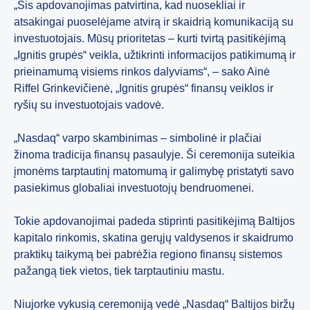
„Šis apdovanojimas patvirtina, kad nuosekliai ir
atsakingai puoselėjame atvirą ir skaidrią komunikaciją su
investuotojais. Mūsų prioritetas – kurti tvirtą pasitikėjimą
„Ignitis grupės“ veikla, užtikrinti informacijos patikimumą ir
prieinamumą visiems rinkos dalyviams“, – sako Ainė
Riffel Grinkevičienė, „Ignitis grupės“ finansų veiklos ir
ryšių su investuotojais vadovė.
„Nasdaq“ varpo skambinimas – simbolinė ir plačiai
žinoma tradicija finansų pasaulyje. Ši ceremonija suteikia
įmonėms tarptautinį matomumą ir galimybę pristatyti savo
pasiekimus globaliai investuotojų bendruomenei.
Tokie apdovanojimai padeda stiprinti pasitikėjimą Baltijos
kapitalo rinkomis, skatina gerųjų valdysenos ir skaidrumo
praktikų taikymą bei pabrėžia regiono finansų sistemos
pažangą tiek vietos, tiek tarptautiniu mastu.
Niujorke vykusią ceremoniją vedė „Nasdaq“ Baltijos biržų