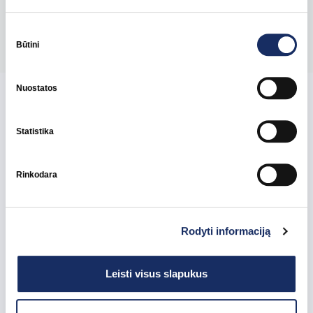
Pasidalinti
Sutikimo
pasirinkimas
Būtini
Nuostatos
Susijusios naujienos
Statistika
Rinkodara
Rodyti informaciją
Leisti visus slapukus