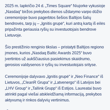
2025 m. lapkričio 24 d. „Times Square“ Niujorke vykusioje
„Nasdaq“ biržos prekybos dienos uždarymo varpo dūžio
ceremonijoje buvo pagerbtos šešios Baltijos šalių
bendrovės, tarp jų – „Ignitis grupė“, kuri antrą kartą iš eilės
pripažinta geriausia ryšių su investuotojais bendrove
Lietuvoje.
Šio prestižinio renginio tikslas – pristatyti Baltijos regiono
įmones, kurios „Nasdaq Baltic Awards 2025“ buvo
įvertintos už aukščiausius pasiekimus skaidrumo,
gerosios valdysenos ir ryšių su investuotojais srityse.
Ceremonijoje dalyvavo „Ignitis grupė“ ir „Neo Finance“ iš
Lietuvos, „CleanR Grupa“ ir „Latvenergo“ iš Latvijos bei
„LHV Group“ ir „Tallink Grupp“ iš Estijos. Laureatai buvo
atrinkti pagal viešai atskleidžiamą informaciją, prekybos
aktyvumą ir rinkos dalyvių vertinimus.