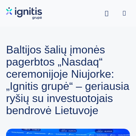
Skip
to
main
content
Baltijos šalių įmonės
pagerbtos „Nasdaq“
ceremonijoje Niujorke:
„Ignitis grupė“ – geriausia
ryšių su investuotojais
bendrovė Lietuvoje