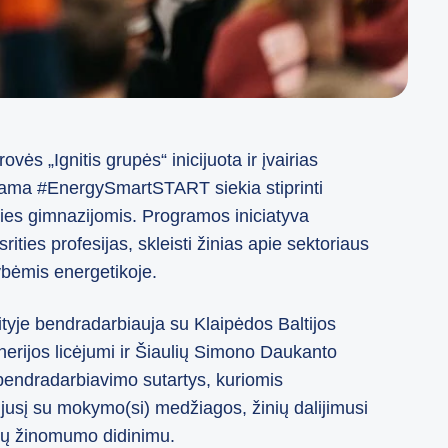
ės „Ignitis grupės“ inicijuota ir įvairias
ograma #EnergySmartSTART siekia stiprinti
ies gimnazijomis. Programos iniciatyva
ities profesijas, skleisti žinias apie sektoriaus
ybėmis energetikoje.
je bendradarbiauja su Klaipėdos Baltijos
nerijos licėjumi ir Šiaulių Simono Daukanto
bendradarbiavimo sutartys, kuriomis
ijusį su mokymo(si) medžiagos, žinių dalijimusi
sijų žinomumo didinimu.