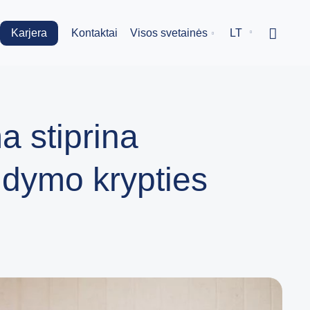
Karjera
Kontaktai
Visos svetainės
LT
 stiprina
gdymo krypties