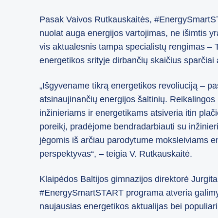
Pasak Vaivos Rutkauskaitės, #EnergySmartS
nuolat auga energijos vartojimas, ne išimtis yra
vis aktualesnis tampa specialistų rengimas –
energetikos srityje dirbančių skaičius sparčiai 
„Išgyvename tikrą energetikos revoliuciją – pas
atsinaujinančių energijos šaltinių. Reikalingos
inžinieriams ir energetikams atsiveria itin plač
poreikį, pradėjome bendradarbiauti su inžini
jėgomis iš arčiau parodytume moksleiviams ene
perspektyvas“, – teigia V. Rutkauskaitė.
Klaipėdos Baltijos gimnazijos direktorė Jurg
#EnergySmartSTART programa atveria galimybe
naujausias energetikos aktualijas bei populiarin