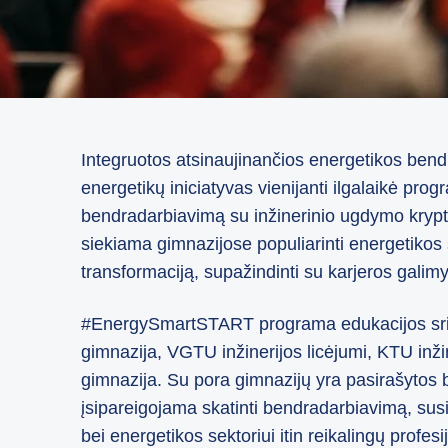
Integruotos atsinaujinančios energetikos bendrov
energetikų iniciatyvas vienijanti ilgalaikė pr
bendradarbiavimą su inžinerinio ugdymo krypt
siekiama gimnazijose populiarinti energetikos sr
transformaciją, supažindinti su karjeros galim
#EnergySmartSTART programa edukacijos srity
gimnazija, VGTU inžinerijos licėjumi, KTU inži
gimnazija. Su pora gimnazijų yra pasirašytos 
įsipareigojama skatinti bendradarbiavimą, sus
bei energetikos sektoriui itin reikalingų profe