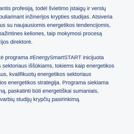
tis profesiją, todėl švietimo įstaigų ir verslų
liarinant inžinerijos krypties studijas. Atsiveria
ius su naujausiomis energetikos tendencijomis,
, pažintines keliones, taip mokymosi procesą
ijos direktorė.
alaikė programa #EnergySmartSTART inicijuota
s sektoriaus iššūkiams, tokiems kaip energetikos
s, kvalifikuotų energetikos sektoriaus
ios energetikos strategija. Programa siekiama
mą, paskatinti būti energetiškai sumaniais,
svarbių studijų krypčių pasirinkimą.