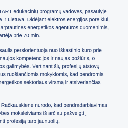
TART edukacinių programų vadovės, pasaulyje
 ir Lietuva. Didėjant elektros energijos poreikiui,
 Tarptautinės energetikos agentūros duomenimis,
artėja prie 70 mln.
aulis persiorientuoja nuo iškastinio kuro prie
 naujos kompetencijos ir naujas požiūris, o
ios galimybės. Vertinant šių profesijų atstovų
erius ruošiančiomis mokyklomis, kad bendromis
rgetikos sektoriaus virsmą ir atsiveriančias
ita Račkauskienė nurodo, kad bendradarbiavimas
s moksleiviams iš arčiau pažvelgti į
ti profesiją tarp jaunuolių.