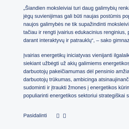
„Šiandien moksleiviai turi daug galimybių renkan
jėgų suvienijimas gali būti naujas postūmis popu
naujos galimybės ne tik supažindinti moksleiv
tačiau ir rengti įvairius edukacinius renginius
darant interaktyvų ir patrauklų“, – sako gimnaz
Įvairias energetikų iniciatyvas vienijanti ilg
siekiant užbėgti už akių galimiems energetiko
darbuotojų pakeičiamumas dėl pensinio amžiau
darbuotojų trūkumas, ambicinga atsinaujinanč
sudominti ir įtraukti žmones į energetikos kūri
populiarinti energetikos sektoriui strategiškai 
Pasidalinti