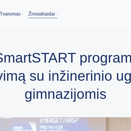
Tvarumas
Žiniasklaidai
martSTART programa
imą su inžinerinio u
gimnazijomis