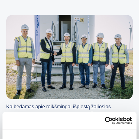
Kalbėdamas apie reikšmingai išplėstą žaliosios
generacijos portfelį, H. Nausėda pabrėžė, kad
energetikos rinkoje viskas juda labai teisinga kryptimi:
„Vos prieš kelis metus net optimistiškiausiose prognozėse
nematėme tokio energijos iš atsinaujinančių energijos