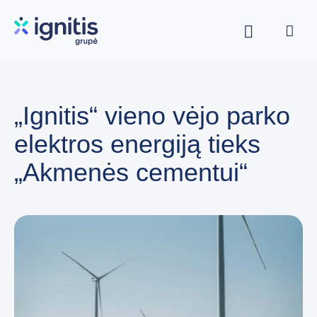
Skip
to
main
content
„Ignitis“ vieno vėjo parko
elektros energiją tieks
„Akmenės cementui“