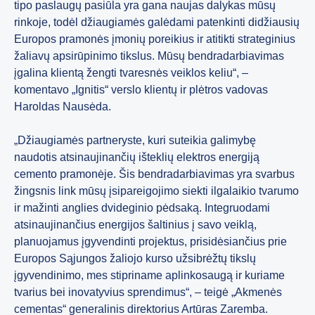
tipo paslaugų pasiūla yra gana naujas dalykas mūsų
rinkoje, todėl džiaugiamės galėdami patenkinti didžiausių
Europos pramonės įmonių poreikius ir atitikti strateginius
žaliavų apsirūpinimo tikslus. Mūsų bendradarbiavimas
įgalina klientą žengti tvaresnės veiklos keliu“, –
komentavo „Ignitis“ verslo klientų ir plėtros vadovas
Haroldas Nausėda.
„Džiaugiamės partneryste, kuri suteikia galimybę
naudotis atsinaujinančių išteklių elektros energiją
cemento pramonėje. Šis bendradarbiavimas yra svarbus
žingsnis link mūsų įsipareigojimo siekti ilgalaikio tvarumo
ir mažinti anglies dvideginio pėdsaką. Integruodami
atsinaujinančius energijos šaltinius į savo veiklą,
planuojamus įgyvendinti projektus, prisidėsiančius prie
Europos Sąjungos žaliojo kurso užsibrėžtų tikslų
įgyvendinimo, mes stipriname aplinkosaugą ir kuriame
tvarius bei inovatyvius sprendimus“, – teigė „Akmenės
cementas“ generalinis direktorius Artūras Zaremba.