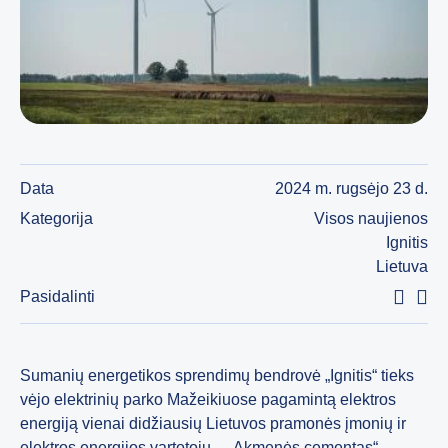
Data
2024 m. rugsėjo 23 d.
Kategorija
Visos naujienos
Ignitis
Lietuva
Pasidalinti
Sumanių energetikos sprendimų bendrovė „Ignitis“ tieks
vėjo elektrinių parko Mažeikiuose pagamintą elektros
energiją vienai didžiausių Lietuvos pramonės įmonių ir
elektros energijos vartotojų – „Akmenės cementas“.