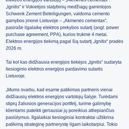
„Ignitis“ ir Vokietijos statybinių medžiagų gamintojos
Schwenk Zement Beteiligungen, valdoma cemento
gamybos įmonė Lietuvoje – „Akmenės cementas“,
pasirašė ilgalaikę elektros prekybos sutartį (angl. power
purchase agreement, PPA), kurios trukmė 4 metai.
Elektros energijos tiekimą pagal šią sutartį „Ignitis“ pradės
2026 m.
Tai kol kas didžiausia energijos tiekėjos „Ignitis“ sudaryta
tiesioginio elektros energijos pardavimo sutartis
Lietuvoje.
„Mums svarbu, kad esame patikimas partneris vienai
didžiausių elektros energijos vartotojų šalyje. Turėdami
stiprų žaliosios generacijos portfelį, turime galimybę
klientams pateikti geriausiai jų poreikius atliepiančius
pasiūlymus. Ilgalaikiai tiesioginiai kontraktai užtikrina
patikimą strateginę partnerystę ilgam laikotarpiui. Tokio