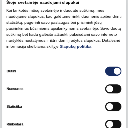
Šioje svetainėje naudojami slapukai
išteklių generacijos augimo. Dar neseniai buvome
Kai lankotės mūsų svetainėje ir duodate sutikimą, mes
deficitinė rinka, santykiniais dydžiais vertinant – viena
naudojame slapukus, kad galėtume rinkti duomenis apibendrinti
daugiausiai importuojančių. Dabar septynmyliais
statistiką, pagerinti savo paslaugas bei prisiminti jūsų
žingsniais judame link vienos daugiausiai energijos
pasirinkimus būsimiems apsilankymams svetainėje. Savo duotą
gaminančių. Skirtumas toks, kad Lietuvoje gaminame
sutikimą bet kada galėsite atšaukti pakeisdami savo interneto
žaliąją energiją ir vertiname galimybę pasiūlyti klientams
naršyklės nustatymus ir ištrindami įrašytus slapukus. Detalesnė
diferencijuotus bei diversifikuotus kainodaros sprendimus
informacija skelbiama skiltyje
Slapukų politika
ilgam laikotarpiui.
Sutikimo
Tarptautinės žaliosios energetikos bendrovės „Ignitis
pasirinkimas
Būtini
renewables“, pastatytas Mažeikių vėjo parkas įsikūręs
šiaurinėje Lietuvos dalyje, jį sudaro 14 turbinų, o jo
bendra galia siekia 63 MW. Šis vėjo elektros energiją
Nuostatos
generuojantis parkas veiklą pradėjo 2023 m.
Statistika
Pasidalinti
Rinkodara