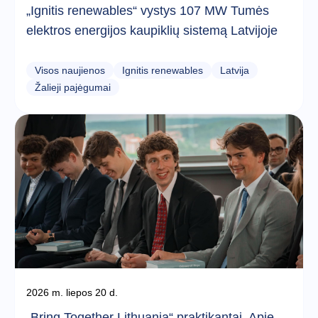
„Ignitis renewables“ vystys 107 MW Tumės
elektros energijos kaupiklių sistemą Latvijoje
Visos naujienos
Ignitis renewables
Latvija
Žalieji pajėgumai
2026 m. liepos 20 d.
„Bring Together Lithuania“ praktikantai. Apie