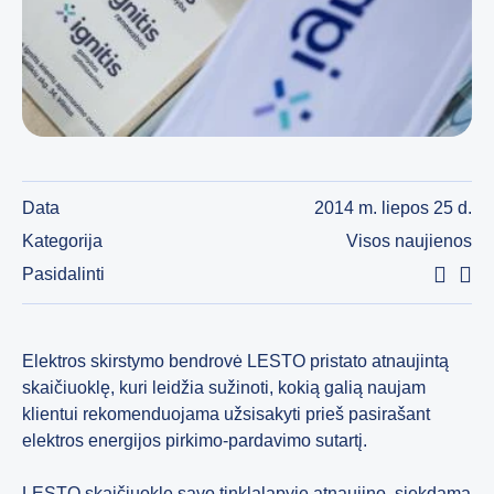
Data
2014 m. liepos 25 d.
Kategorija
Visos naujienos
Pasidalinti
Elektros skirstymo bendrovė LESTO pristato atnaujintą
skaičiuoklę, kuri leidžia sužinoti, kokią galią naujam
klientui rekomenduojama užsisakyti prieš pasirašant
elektros energijos pirkimo-pardavimo sutartį.
LESTO skaičiuoklę savo tinklalapyje atnaujino, siekdama