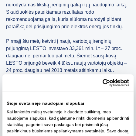
nurodydamas tikslią įrenginių galią ir jų naudojimo laiką.
Skaičiuoklės pateikiamas rezultatas rodo
rekomenduojamą galią, kurią siūloma nurodyti pildant
paraišką dėl prisijungimo prie elektros energijos tinklų.
Pirmąjį šių metų ketvirtį į naujų vartotojų įrenginių
prijungimą LESTO investavo 33,361 mln. Lt – 27 proc.
daugiau nei pernai tuo pat metu. Šiemet sausį-kovą
LESTO prijungė beveik 4 tūkst. naujų vartotojų objektų –
24 proc. daugiau nei 2013 metais atitinkamu laiku.
Šiemet sausį-kovą vartotojų naujai prijungtų objektų
leistinoji naudoti galia siekė 55 420 kW.
Prašymą prijungti savo įrenginius prie elektros tinklų kartu
Šioje svetainėje naudojami slapukai
su reikiamais dokumentais galima pateikti prisijungus
Kai lankotės mūsų svetainėje ir duodate sutikimą, mes
prie savitarnos svetainės www.manoelektra.lt, el. paštu
naudojame slapukus, kad galėtume rinkti duomenis apibendrinti
info@lesto.lt
arba atvykus į artimiausią klientų
statistiką, pagerinti savo paslaugas bei prisiminti jūsų
aptarnavimo centrą.
pasirinkimus būsimiems apsilankymams svetainėje. Savo duotą