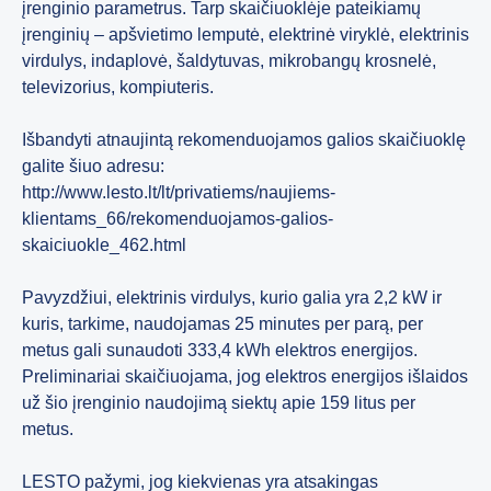
įrenginio parametrus. Tarp skaičiuoklėje pateikiamų
įrenginių – apšvietimo lemputė, elektrinė viryklė, elektrinis
virdulys, indaplovė, šaldytuvas, mikrobangų krosnelė,
televizorius, kompiuteris.
Išbandyti atnaujintą rekomenduojamos galios skaičiuoklę
galite šiuo adresu:
http://www.lesto.lt/lt/privatiems/naujiems-
klientams_66/rekomenduojamos-galios-
skaiciuokle_462.html
Pavyzdžiui, elektrinis virdulys, kurio galia yra 2,2 kW ir
kuris, tarkime, naudojamas 25 minutes per parą, per
metus gali sunaudoti 333,4 kWh elektros energijos.
Preliminariai skaičiuojama, jog elektros energijos išlaidos
už šio įrenginio naudojimą siektų apie 159 litus per
metus.
LESTO pažymi, jog kiekvienas yra atsakingas