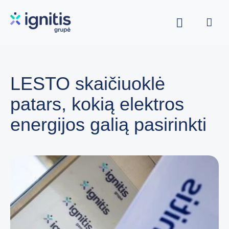
Skip
to
main
content
LESTO skaičiuoklė
patars, kokią elektros
energijos galią pasirinkti