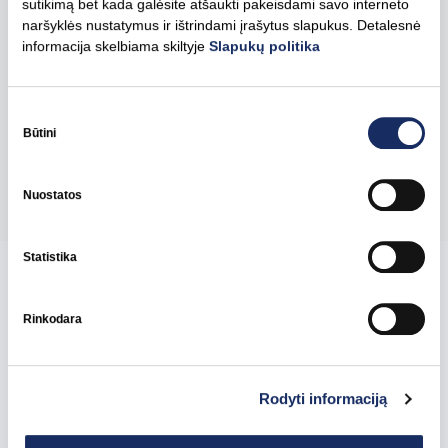
sutikimą bet kada galėsite atšaukti pakeisdami savo interneto
Esami buitiniai vartotojai padidinti leistinąją naudoti
naršyklės nustatymus ir ištrindami įrašytus slapukus. Detalesnė
informacija skelbiama skiltyje
Slapukų politika
elektros energijos galią gali savitarnos svetainėje
www.manoelektra.lt ir paskambinę trumpuoju klientų
aptarnavimo telefonu 1802.
Sutikimo
pasirinkimas
Būtini
Pasidalinti
Nuostatos
Statistika
Susijusios naujienos
Rinkodara
Rodyti informaciją