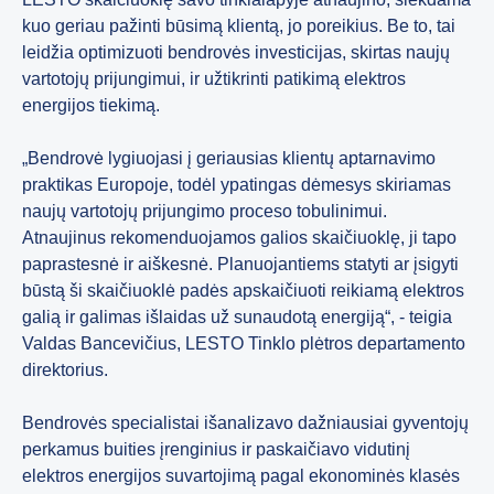
kuo geriau pažinti būsimą klientą, jo poreikius. Be to, tai
leidžia optimizuoti bendrovės investicijas, skirtas naujų
vartotojų prijungimui, ir užtikrinti patikimą elektros
energijos tiekimą.
„Bendrovė lygiuojasi į geriausias klientų aptarnavimo
praktikas Europoje, todėl ypatingas dėmesys skiriamas
naujų vartotojų prijungimo proceso tobulinimui.
Atnaujinus rekomenduojamos galios skaičiuoklę, ji tapo
paprastesnė ir aiškesnė. Planuojantiems statyti ar įsigyti
būstą ši skaičiuoklė padės apskaičiuoti reikiamą elektros
galią ir galimas išlaidas už sunaudotą energiją“, - teigia
Valdas Bancevičius, LESTO Tinklo plėtros departamento
direktorius.
Bendrovės specialistai išanalizavo dažniausiai gyventojų
perkamus buities įrenginius ir paskaičiavo vidutinį
elektros energijos suvartojimą pagal ekonominės klasės