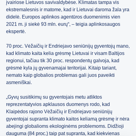
įvairiose Lietuvos savivaldybėse. Klimatas tampa vis
ekstremalesnis ir matome, kad ir Lietuvai daroma žala yra
didelė. Europos aplinkos agentūros duomenimis vien
2021 m. ji siekė 93 mln. eurų“, – teigia aplinkosaugos
ekspertė.
70 proc. Vėžaičių ir Endriejavo seniūnijų gyventojų mano,
kad klimato kaita kelia grėsmę Lietuvai ir visam Baltijos
regionui, tačiau tik 30 proc. respondentų galvoja, kad
grėsmė kyla jų gyvenamajai teritorijai. Kitaip tariant,
nemato kaip globalios problemas gali juos paveikti
asmeniškai.
„Gyvų susitikimų su gyventojais metu atliktos
reprezentatyvios apklausos duomenys rodo, kad
Klaipėdos rajono Vėžaičių ir Endriejavo seniūnijų
gyventojai supranta klimato kaitos keliamą grėsmę ir nėra
abejingi globalioms ekologinėms problemoms. Didžioji
dauguma (84 proc.) taip pat supranta, kad kiekvienas