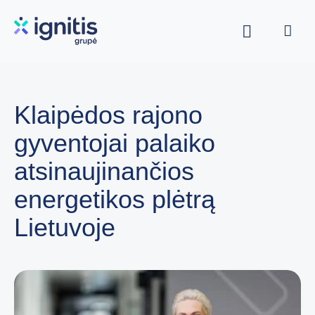
Skip
to
main
content
Klaipėdos rajono
gyventojai palaiko
atsinaujinančios
energetikos plėtrą
Lietuvoje