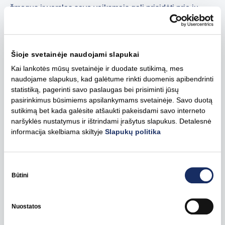
žmogus ir verslas savo veiksmais gali prisidėti prie jų
sprendimo“, – sako L. Žibienė.
Vėžaičių ir Endriejavo seniūnijų gyventojų požiūris yra
Šioje svetainėje naudojami slapukai
panašus į kitų europiečių. Pernai metų pabaigoje
Europos mastu tyrimų bendrovės „Norstat“ atlikta 26
Kai lankotės mūsų svetainėje ir duodate sutikimą, mes
naudojame slapukus, kad galėtume rinkti duomenis apibendrinti
Europos valstybių gyventojų apklausa parodė, kad du
statistiką, pagerinti savo paslaugas bei prisiminti jūsų
trečdaliai europiečių teigiamai vertina saulės ir vėjo
pasirinkimus būsimiems apsilankymams svetainėje. Savo duotą
elektrinių parkų vystymą.
sutikimą bet kada galėsite atšaukti pakeisdami savo interneto
naršyklės nustatymus ir ištrindami įrašytus slapukus. Detalesnė
Energetikos projektai – vertė bendruomenėms
informacija skelbiama skiltyje
Slapukų politika
„Glaudus santykių su bendruomenėmis, kurių artimoje
Sutikimo
aplinkoje veikiame, ir nevyriausybinėmis organizacijomis
pasirinkimas
Būtini
palaikymas – vienas pagrindinių darnios ir atsakingos
mūsų veiklos principų. Siekiame, kad mūsų statomi ir
valdomi atsinaujinančios energijos projektai kurtų vertę
Nuostatos
visam regionui, vietos bendruomenėms ir verslui. Mums
svarbi abipusiu pasitikėjimu grįsta partnerystė, todėl