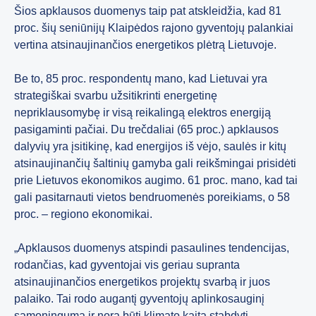
Šios apklausos duomenys taip pat atskleidžia, kad 81
proc. šių seniūnijų Klaipėdos rajono gyventojų palankiai
vertina atsinaujinančios energetikos plėtrą Lietuvoje.
Be to, 85 proc. respondentų mano, kad Lietuvai yra
strategiškai svarbu užsitikrinti energetinę
nepriklausomybę ir visą reikalingą elektros energiją
pasigaminti pačiai. Du trečdaliai (65 proc.) apklausos
dalyvių yra įsitikinę, kad energijos iš vėjo, saulės ir kitų
atsinaujinančių šaltinių gamyba gali reikšmingai prisidėti
prie Lietuvos ekonomikos augimo. 61 proc. mano, kad tai
gali pasitarnauti vietos bendruomenės poreikiams, o 58
proc. – regiono ekonomikai.
„Apklausos duomenys atspindi pasaulines tendencijas,
rodančias, kad gyventojai vis geriau supranta
atsinaujinančios energetikos projektų svarbą ir juos
palaiko. Tai rodo augantį gyventojų aplinkosauginį
sąmoningumą ir norą būti klimato kaitą stabdyti