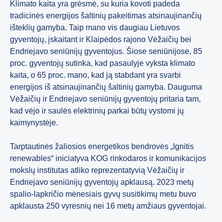
Klimato kaita yra grėsmė, su kuria kovoti padeda
tradicinės energijos šaltinių pakeitimas atsinaujinančių
išteklių gamyba. Taip mano vis daugiau Lietuvos
gyventojų, įskaitant ir Klaipėdos rajono Vėžaičių bei
Endriejavo seniūnijų gyventojus. Šiose seniūnijose, 85
proc. gyventojų sutinka, kad pasaulyje vyksta klimato
kaita, o 65 proc. mano, kad ją stabdant yra svarbi
energijos iš atsinaujinančių šaltinių gamyba. Dauguma
Vėžaičių ir Endriejavo seniūnijų gyventojų pritaria tam,
kad vėjo ir saulės elektrinių parkai būtų vystomi jų
kaimynystėje.
Tarptautinės žaliosios energetikos bendrovės „Ignitis
renewables“ iniciatyva KOG rinkodaros ir komunikacijos
mokslų institutas atliko reprezentatyvią Vėžaičių ir
Endriejavo seniūnijų gyventojų apklausą. 2023 metų
spalio-lapkričio mėnesiais gyvų susitikimų metu buvo
apklausta 250 vyresnių nei 16 metų amžiaus gyventojai.