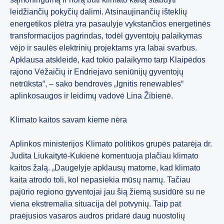
leidžiančių pokyčių dalimi. Atsinaujinančių išteklių
energetikos plėtra yra pasaulyje vykstančios energetinės
transformacijos pagrindas, todėl gyventojų palaikymas
vėjo ir saulės elektrinių projektams yra labai svarbus.
Apklausa atskleidė, kad tokio palaikymo tarp Klaipėdos
rajono Vėžaičių ir Endriejavo seniūnijų gyventojų
netrūksta“, – sako bendrovės „Ignitis renewables“
aplinkosaugos ir leidimų vadovė Lina Žibienė.
Klimato kaitos savam kieme nėra
Aplinkos ministerijos Klimato politikos grupės patarėja dr.
Judita Liukaitytė-Kukienė komentuoja plačiau klimato
kaitos žalą. „Daugelyje apklausų matome, kad klimato
kaita atrodo toli, kol nepasiekia mūsų namų. Tačiau
pajūrio regiono gyventojai jau šią žiemą susidūrė su ne
viena ekstremalia situacija dėl potvynių. Taip pat
praėjusios vasaros audros pridarė daug nuostolių