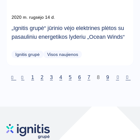
2020 m. rugsėjo 14 d.
„Ignitis grupė“ jūrinio vėjo elektrines plėtos su
pasauliniu energetikos lyderiu „Ocean Winds“
Ignitis grupė
Visos naujienos
Puslapis
1
Puslapis
2
Puslapis
3
Puslapis
4
Puslapis
5
Puslapis
6
Puslapis
7
Dabartinis
8
Puslapis
9
puslapis
Pagination