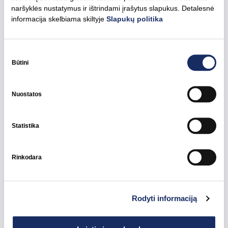
naršyklės nustatymus ir ištrindami įrašytus slapukus. Detalesnė
informacija skelbiama skiltyje
Slapukų politika
2024 m. vasario 5 d.
Skelbiama atranka į Kauno kogeneracinės
jėgainės nepriklausomos valdybos narės (-io)
Sutikimo
pasirinkimas
Būtini
poziciją
Ignitis grupė
Visos naujienos
Nuostatos
Statistika
Rinkodara
Rodyti informaciją