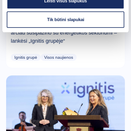
Leisti visus slapukus
2024 m. sausio 29 d.
Tik būtini slapukai
Plungės rajono švietimo įstaigų atstovai iš
arčiau susipažino su energetikos sektoriumi –
lankėsi „Ignitis grupėje“
Ignitis grupė
Visos naujienos